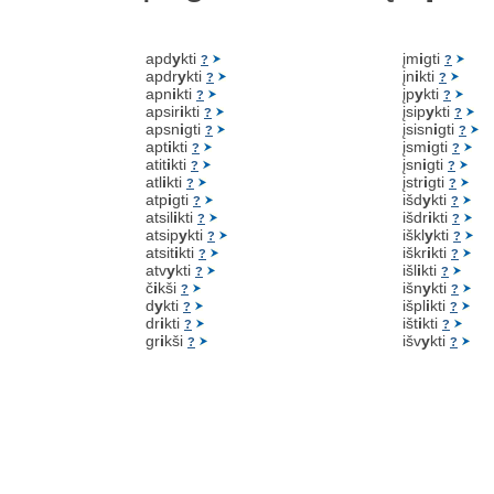
apd
y
kti
įm
i
gti
?
?
apdr
y
kti
įn
i
kti
?
?
apn
i
kti
įp
y
kti
?
?
apsir
i
kti
įsip
y
kti
?
?
apsn
i
gti
įsisn
i
gti
?
?
apt
i
kti
įsm
i
gti
?
?
atit
i
kti
įsn
i
gti
?
?
atl
i
kti
įstr
i
gti
?
?
atp
i
gti
išd
y
kti
?
?
atsil
i
kti
išdr
i
kti
?
?
atsip
y
kti
iškl
y
kti
?
?
atsit
i
kti
iškr
i
kti
?
?
atv
y
kti
išl
i
kti
?
?
č
i
kši
išn
y
kti
?
?
d
y
kti
išpl
i
kti
?
?
dr
i
kti
išt
i
kti
?
?
gr
i
kši
išv
y
kti
?
?