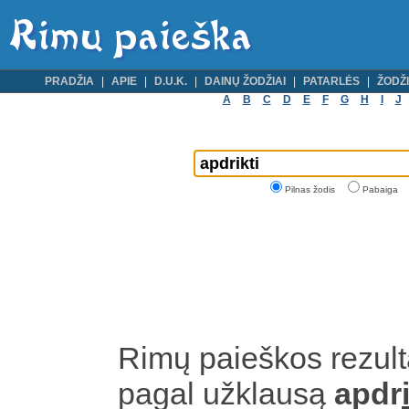
PRADŽIA
APIE
D.U.K.
DAINŲ ŽODŽIAI
PATARLĖS
ŽODŽI
A
B
C
D
E
F
G
H
I
J
Pilnas žodis
Pabaiga
Rimų paieškos rezult
pagal užklausą
apdr