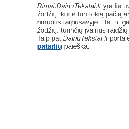
Rimai.DainuTekstai.lt
yra lietu
žodžių, kurie turi tokią pačią a
rimuotis tarpusavyje. Be to, gal
žodžių, turinčių įvairius raidži
Taip pat
DainuTekstai.lt
portal
patarlių
paieška.