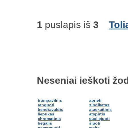
1
puslapis iš
3
Toli
Neseniai ieškoti žod
trumpavilnis
aprieti
ranguoti
sindikatas
bendravaldis
ataskaitinis
liepukas
atspirtis
chromatinis
sualiejuoti
begalis
šluoti
pamarguoti
maita