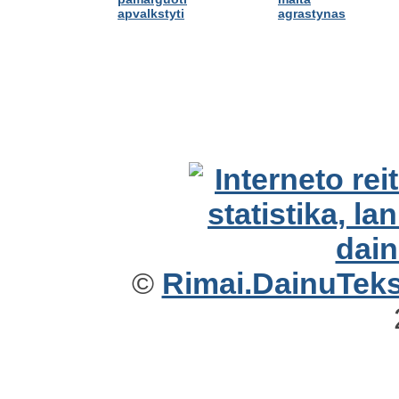
apvalkstyti
agrastynas
©
Rimai.DainuTekst