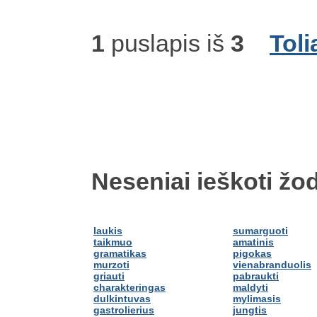
1
puslapis iš
3
Toli
Neseniai ieškoti žod
laukis
sumarguoti
taikmuo
amatinis
gramatikas
pigokas
murzoti
vienabranduolis
griauti
pabraukti
charakteringas
maldyti
dulkintuvas
mylimasis
gastrolierius
jungtis