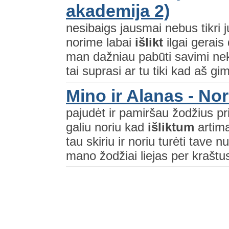
akademija 2)
nesibaigs jausmai nebus tikri 
norime labai
išlikt
ilgai gerais 
man dažniau pabūti savimi nekla
tai suprasi ar tu tiki kad aš gim
Mino ir Alanas - Nor
pajudėt ir pamiršau žodžius pr
galiu noriu kad
išliktum
artim
tau skiriu ir noriu turėti tave n
mano žodžiai liejas per kraštus 