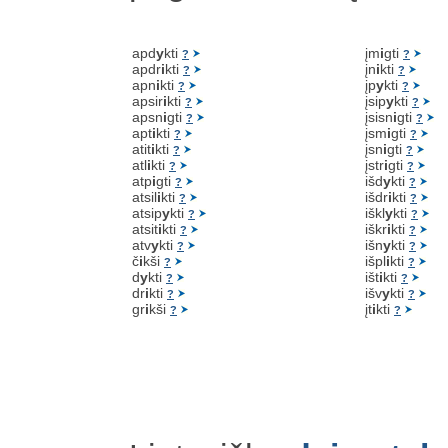
apd
y
kti
įm
i
gti
?
?
apdr
i
kti
įn
i
kti
?
?
apn
i
kti
įp
y
kti
?
?
apsir
i
kti
įsip
y
kti
?
?
apsn
i
gti
įsisn
i
gti
?
?
apt
i
kti
įsm
i
gti
?
?
atit
i
kti
įsn
i
gti
?
?
atl
i
kti
įstr
i
gti
?
?
atp
i
gti
išd
y
kti
?
?
atsil
i
kti
išdr
i
kti
?
?
atsip
y
kti
iškl
y
kti
?
?
atsit
i
kti
iškr
i
kti
?
?
atv
y
kti
išn
y
kti
?
?
č
i
kši
išpl
i
kti
?
?
d
y
kti
išt
i
kti
?
?
dr
i
kti
išv
y
kti
?
?
gr
i
kši
įt
i
kti
?
?