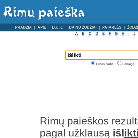
PRADŽIA
APIE
D.U.K.
DAINŲ ŽODŽIAI
PATARLĖS
ŽODŽI
A
B
C
D
E
F
G
H
I
J
Pilnas žodis
Pabaiga
Rimų paieškos rezult
pagal užklausą
išl
ikt