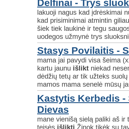
Delfinai - Trys sluo
lakuoji nagus kad įdrėskimai n
kad prisiminimai atmintin gilia
šiek tiek laukinė ir tegu saugo
uodegos užmynė trys sluoksnia
Stasys Povilaitis -
mama jai pavydi visa šeima (x2
kartu jaunu
išlikt
niekad nesent
dėdžių tetų ar tik užteks suolų
mamos mama senelė mūsų jauna
Kastytis Kerbedis -
Dievas
mane vienišą sielą paliki aš i
teisės
išlikti
Žinok tikėk su ta