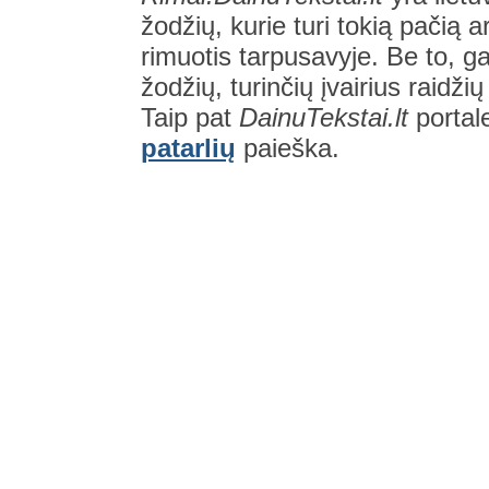
žodžių, kurie turi tokią pačią a
rimuotis tarpusavyje. Be to, gal
žodžių, turinčių įvairius raidži
Taip pat
DainuTekstai.lt
portal
patarlių
paieška.