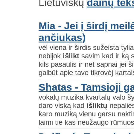
Lietuviškų
dainų tek
Mia - Jei į širdį mei
ančiukas)
vėl viena ir širdis sužeista tylia
nebijok
išlikt
savim kad ir ką s
kils pasaulis ir net sapnai jei 
galbūt apie tave tikrovėj kartais
Shatas - Tamsioji 
vokalų muzika kvartalų valo š
daro viską kad
išliktų
nepalies
karo muziką vienu garsu nakt
laimi tie kas neužaugo rūmuos