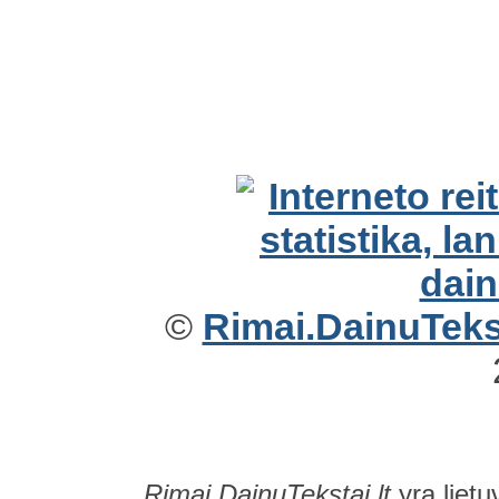
©
Rimai.DainuTekst
Rimai.DainuTekstai.lt
yra lietu