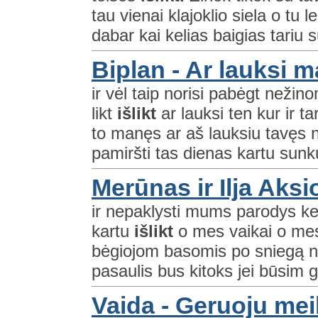
tau vienai klajoklio siela o tu 
dabar kai kelias baigias tariu s
Biplan - Ar lauksi 
ir vėl taip norisi pabėgt nežino
likt
išlikt
ar lauksi ten kur ir t
to manęs ar aš lauksiu tavęs n
pamiršti tas dienas kartu sunku 
Merūnas ir Ilja Aks
ir nepaklysti mums parodys kel
kartu
išlikt
o mes vaikai o mes 
bėgiojom basomis po sniegą nu
pasaulis bus kitoks jei būsim ge
Vaida - Geruoju mei