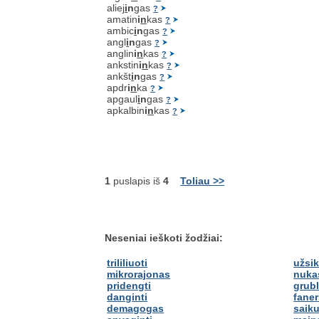
aliej
i
n
gas
?
amatin
i
n
kas
?
ambic
i
n
gas
?
angl
i
n
gas
?
anglin
i
n
kas
?
ankstin
i
n
kas
?
ankšt
i
n
gas
?
apdr
i
n
ka
?
apgaul
i
n
gas
?
apkalbin
i
n
kas
?
1
puslapis iš
4
Toliau >>
Neseniai ieškoti žodžiai:
trililiuoti
užsik
mikrorajonas
nuka
pridengti
grub
danginti
faner
demagogas
saik