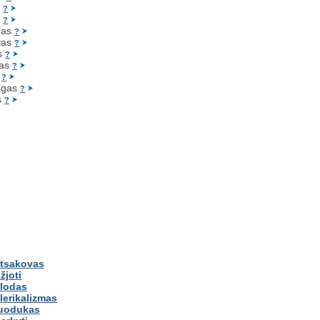
s
?
s
?
gas
?
kas
?
s
?
as
?
s
?
n
gas
?
s
?
tsakovas
žjoti
lodas
lerikalizmas
juodukas