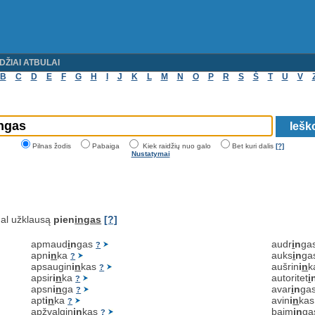
DŽIAI ATBULAI
B
C
D
E
F
G
H
I
J
K
L
M
N
O
P
R
S
Š
T
U
V
Pilnas žodis
Pabaiga
Kiek raidžių nuo galo
Bet kuri dalis
[?]
Nustatymai
al užklausą
pien
ingas
[?]
apmaud
i
n
gas
audr
i
n
ga
?
apn
i
n
ka
auks
i
n
ga
?
apsaugin
i
n
kas
aušrin
i
n
k
?
apsir
i
n
ka
autoritet
i
?
apsn
i
n
ga
avar
i
n
ga
?
apt
i
n
ka
avin
i
n
ka
?
apžvalgin
i
n
kas
baim
i
n
g
?