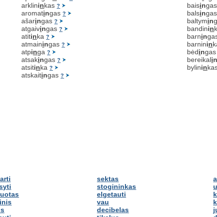
arklin
i
n
kas
bais
i
n
ga
?
aromat
i
n
gas
bals
i
n
ga
?
ašar
i
n
gas
baltym
i
n
?
atgaiv
i
n
gas
bandin
i
n
?
atit
i
n
ka
barn
i
n
ga
?
atmain
i
n
gas
barnin
i
n
k
?
atp
i
n
ga
bėd
i
n
ga
?
atsak
i
n
gas
bereikal
i
?
atsit
i
n
ka
bylin
i
n
ka
?
atskait
i
n
gas
?
arti
sektas
a
syti
stogininkas
u
luotas
elgetauti
k
inis
vau
k
us
decibelas