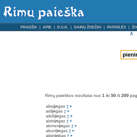
PRADŽIA
APIE
D.U.K.
DAINŲ ŽODŽIAI
PATARLĖS
ŽO
A
Rimų paieškos rezultatai nuo
1
iki
50
iš
200
pag
abej
i
n
gas
?
aid
i
n
gas
?
aikšt
i
n
gas
?
aistr
i
n
gas
?
akmen
i
n
gas
?
akuot
i
n
gas
?
algin
i
n
kas
?