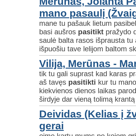
Merūnas, Jolanta Pau
mano pasaulį (Žvaig
mane tu pašauk lietum pasibel
basi aušros
pasitikt
pražydo d
saulė balta rasos išprausta tu 
išpuošiu tave lelijom baltom sk
Vilija, Merūnas - Ma
tik tu gali suprast kad karas p
aš tavęs
pasitikti
kur tu mano 
kiekvienos dienos laikas parody
širdyje dar vieną tolimą krantą 
Deividas (Kelias į ž
gerai
eime kartu mums po kojom grin