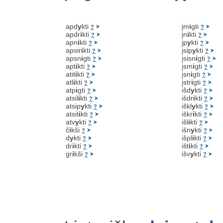
apd
y
kti
įm
i
gti
?
?
apdr
i
kti
įn
i
kti
?
?
apn
i
kti
įp
y
kti
?
?
apsir
i
kti
įsip
y
kti
?
?
apsn
i
gti
įsisn
i
gti
?
?
apt
i
kti
įsm
i
gti
?
?
atit
i
kti
įsn
i
gti
?
?
atl
i
kti
įstr
i
gti
?
?
atp
i
gti
išd
y
kti
?
?
atsil
i
kti
išdr
i
kti
?
?
atsip
y
kti
iškl
y
kti
?
?
atsit
i
kti
iškr
i
kti
?
?
atv
y
kti
išl
i
kti
?
?
č
i
kši
išn
y
kti
?
?
d
y
kti
išpl
i
kti
?
?
dr
i
kti
išt
i
kti
?
?
gr
i
kši
išv
y
kti
?
?