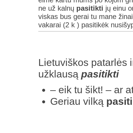
ne už kalnų
pasitikti
jų einu o
viskas bus gerai tu mane žinai
vakarai (2 k ) pasitikėk nusišyps
Lietuviškos patarlės i
užklausą
pasitikti
– eik tu šikt! – ar a
Geriau vilką
pasiti