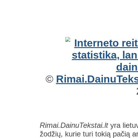
©
Rimai.DainuTekst
Rimai.DainuTekstai.lt
yra lietu
žodžių, kurie turi tokią pačią a