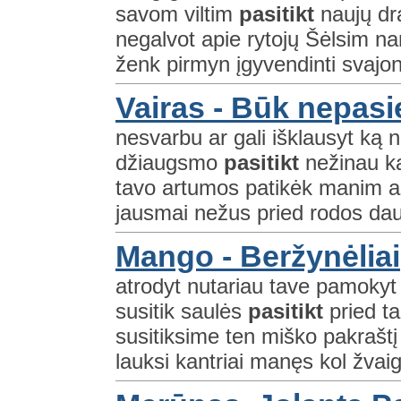
savom viltim
pasitikt
naujų dr
negalvot apie rytojų Šėlsim na
ženk pirmyn įgyvendinti svajo
Vairas - Būk nepas
nesvarbu ar gali išklausyt ką 
džiaugsmo
pasitikt
nežinau ka
tavo artumos patikėk manim aš 
jausmai nežus pried rodos dau
Mango - Beržynėliai
atrodyt nutariau tave pamokyt 
susitik saulės
pasitikt
pried ta
susitiksime ten miško pakraštį 
lauksi kantriai manęs kol žvaig