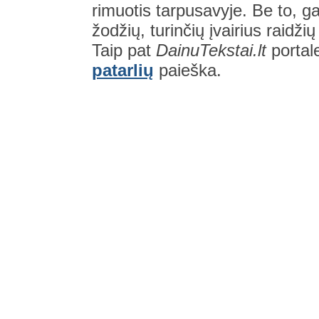
rimuotis tarpusavyje. Be to, gal
žodžių, turinčių įvairius raidži
Taip pat
DainuTekstai.lt
portal
patarlių
paieška.