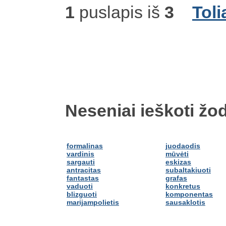
1
puslapis iš
3
Toli
Neseniai ieškoti žod
formalinas
juodaodis
vardinis
mūvėti
sargauti
eskizas
antracitas
subaltakiuoti
fantastas
grafas
vaduoti
konkretus
blizguoti
komponentas
marijampolietis
sausaklotis