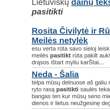
Lietuviškų
dainų tek
pasitikti
Rosita Čivilytė ir R
Meilės netylėk
esu verta rūta savo sieloj leisk
meilės
pasitikt
rūta pakilt aukš
drąsos ištart myliu karŠtai...
Neda - Šalia
telpa mūsų delnuose aš galiu 
ryto rasą
pasitikti
saulės tekan
bangas ten kur mūsų seno mie
dienos ir lietus neužgesinę de