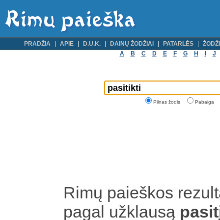
PRADŽIA
APIE
D.U.K.
DAINŲ ŽODŽIAI
PATARLĖS
ŽODŽI
A
B
C
D
E
F
G
H
I
J
Pilnas žodis
Pabaiga
Rimų paieškos rezult
pagal užklausą
pasit