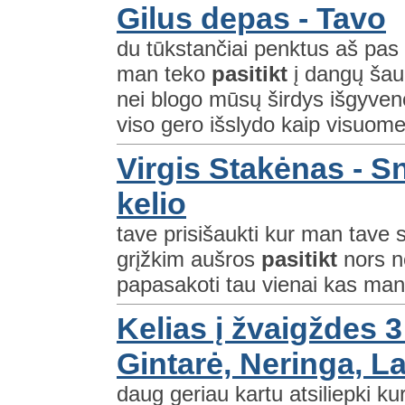
Gilus depas - Tavo
du tūkstančiai penktus aš pas
man teko
pasitikt
į dangų šau
nei blogo mūsų širdys išgyven
viso gero išslydo kaip visuome
Virgis Stakėnas - S
kelio
tave prisišaukti kur man tave s
grįžkim aušros
pasitikt
nors nė
papasakoti tau vienai kas manoj
Kelias į žvaigždes 
Gintarė, Neringa, L
daug geriau kartu atsiliepki ku