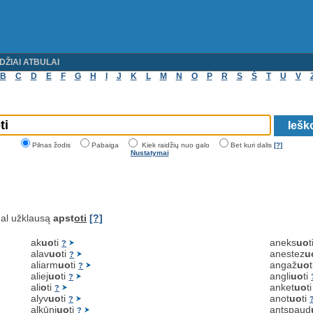
DŽIAI ATBULAI
B
C
D
E
F
G
H
I
J
K
L
M
N
O
P
R
S
Š
T
U
V
Pilnas žodis
Pabaiga
Kiek raidžių nuo galo
Bet kuri dalis
[?]
Nustatymai
al užklausą
apst
oti
[?]
ak
uo
ti
aneks
uo
t
?
alav
uo
ti
anestez
u
?
aliarm
uo
ti
angaž
uo
?
aliej
uo
ti
angli
uo
ti
?
ali
o
ti
anket
uo
t
?
alyv
uo
ti
anot
uo
ti
?
alkūni
uo
ti
antspaud
?