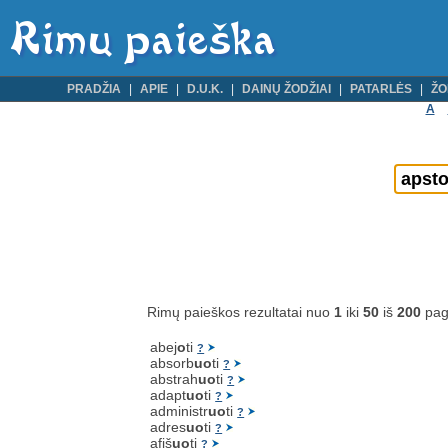
PRADŽIA
APIE
D.U.K.
DAINŲ ŽODŽIAI
PATARLĖS
ŽO
A
Rimų paieškos rezultatai nuo
1
iki
50
iš
200
pag
abej
o
ti
?
absorb
uo
ti
?
abstrah
uo
ti
?
adapt
uo
ti
?
administr
uo
ti
?
adres
uo
ti
?
afiš
uo
ti
?