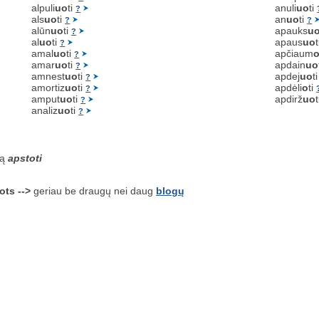
alpuli
uo
ti
anuli
uo
ti
?
als
uo
ti
an
uo
ti
?
?
alūn
uo
ti
apauks
u
?
al
uo
ti
apaus
uo
?
amal
uo
ti
apčiaum
?
amar
uo
ti
apdain
uo
?
amnest
uo
ti
apdej
uo
t
?
amortiz
uo
ti
apdėli
o
ti
?
amput
uo
ti
apdirž
uo
?
analiz
uo
ti
?
są
apstoti
ots -->
geriau be draugų nei daug
blogų