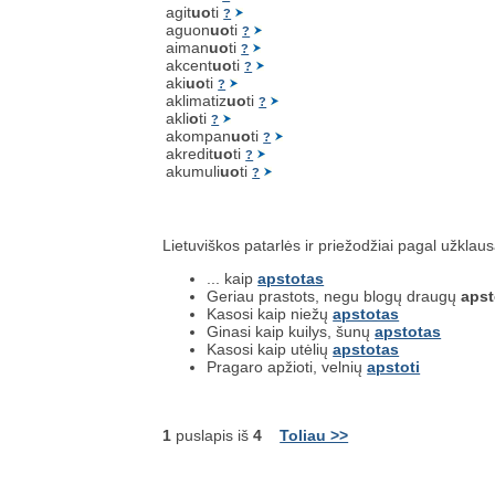
agit
uo
ti
?
aguon
uo
ti
?
aiman
uo
ti
?
akcent
uo
ti
?
aki
uo
ti
?
aklimatiz
uo
ti
?
akli
o
ti
?
akompan
uo
ti
?
akredit
uo
ti
?
akumuli
uo
ti
?
Lietuviškos patarlės ir priežodžiai pagal užklau
... kaip
apstotas
Geriau prastots, negu blogų draugų
apst
Kasosi kaip niežų
apstotas
Ginasi kaip kuilys, šunų
apstotas
Kasosi kaip utėlių
apstotas
Pragaro apžioti, velnių
apstoti
1
puslapis iš
4
Toliau >>