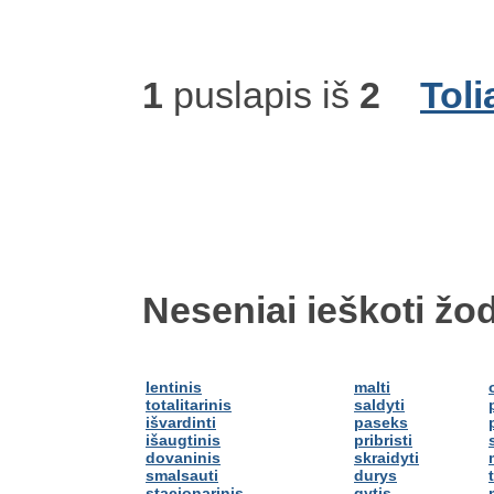
1
puslapis iš
2
Toli
Neseniai ieškoti žod
lentinis
malti
totalitarinis
saldyti
išvardinti
paseks
išaugtinis
pribristi
dovaninis
skraidyti
smalsauti
durys
stacionarinis
gytis