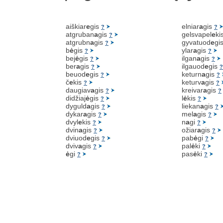
aiškiar
e
gis
elniar
a
gis
?
?
atgruban
a
gis
gelsvapel
e
ki
?
atgrubn
a
gis
gyvatuod
e
gi
?
b
ė
gis
ylar
a
gis
?
?
bej
ė
gis
ilgan
a
gis
?
?
ber
a
gis
ilgauod
e
gis
?
?
beuod
e
gis
keturn
a
gis
?
?
č
e
kis
keturv
a
gis
?
?
daugiav
a
gis
kreivar
a
gis
?
?
didžiaj
ė
gis
l
ė
kis
?
?
dyguld
a
gis
liekan
a
gis
?
?
dykar
a
gis
mel
a
gis
?
?
dvyl
e
kis
n
a
gi
?
?
dvin
a
gis
ožiar
a
gis
?
?
dviuod
e
gis
pab
ė
gi
?
?
dviv
a
gis
pal
ė
ki
?
?
ė
gi
pas
ė
ki
?
?