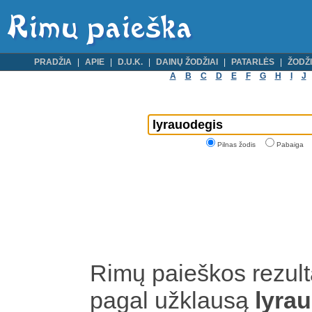
PRADŽIA
APIE
D.U.K.
DAINŲ ŽODŽIAI
PATARLĖS
ŽODŽI
A
B
C
D
E
F
G
H
I
J
Pilnas žodis
Pabaiga
Rimų paieškos rezult
pagal užklausą
lyra