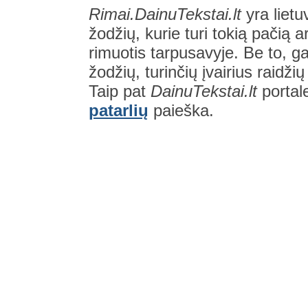
Rimai.DainuTekstai.lt
yra lietu
žodžių, kurie turi tokią pačią a
rimuotis tarpusavyje. Be to, gal
žodžių, turinčių įvairius raidži
Taip pat
DainuTekstai.lt
portal
patarlių
paieška.