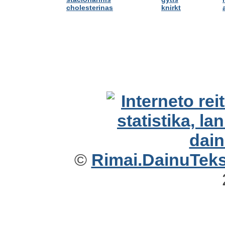
cholesterinas
knirkt
©
Rimai.DainuTekst