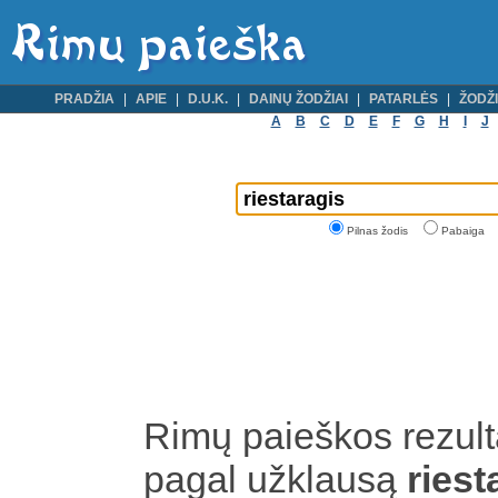
PRADŽIA
APIE
D.U.K.
DAINŲ ŽODŽIAI
PATARLĖS
ŽODŽI
A
B
C
D
E
F
G
H
I
J
Pilnas žodis
Pabaiga
Rimų paieškos rezult
pagal užklausą
riest