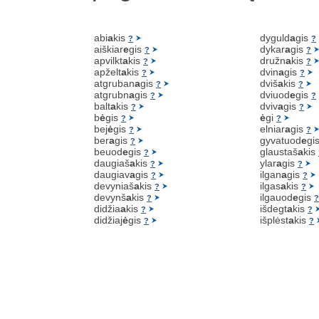
abi
a
kis
dyguld
a
gis
?
?
aiškiar
e
gis
dykar
a
gis
?
?
apvilkt
a
kis
družn
a
kis
?
?
apželt
a
kis
dvin
a
gis
?
?
atgruban
a
gis
dviš
a
kis
?
?
atgrubn
a
gis
dviuod
e
gis
?
?
balt
a
kis
dviv
a
gis
?
?
b
ė
gis
ė
gi
?
?
bej
ė
gis
elniar
a
gis
?
?
ber
a
gis
gyvatuod
e
gi
?
beuod
e
gis
glaustaš
a
kis
?
daugiaš
a
kis
ylar
a
gis
?
?
daugiav
a
gis
ilgan
a
gis
?
?
devyniaš
a
kis
ilgas
a
kis
?
?
devynš
a
kis
ilgauod
e
gis
?
?
didžia
a
kis
išdegt
a
kis
?
?
didžiaj
ė
gis
išplėst
a
kis
?
?