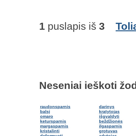
1
puslapis iš
3
Toli
Neseniai ieškoti žod
raudonsparnis
darinys
balsį
kratytojas
omaro
išgvaldyti
ketursparnis
beždžionės
margasparnis
ilgasparnis
kristalinti
grotuvas
deformuoti
adytojas