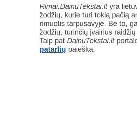
Rimai.DainuTekstai.lt
yra lietu
žodžių, kurie turi tokią pačią a
rimuotis tarpusavyje. Be to, gal
žodžių, turinčių įvairius raidži
Taip pat
DainuTekstai.lt
portal
patarlių
paieška.