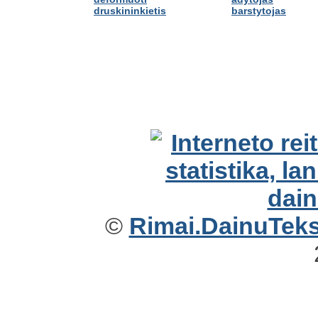
druskininkietis
barstytojas
©
Rimai.DainuTekst