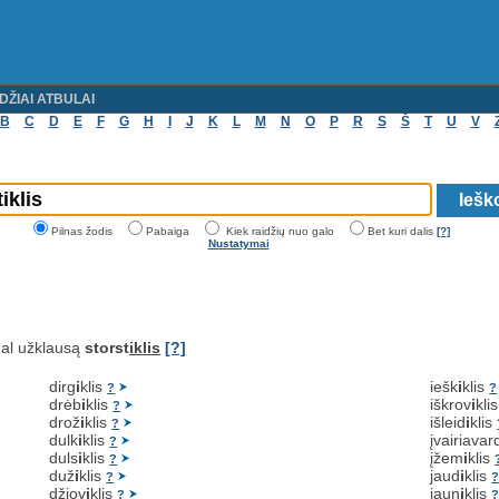
DŽIAI ATBULAI
B
C
D
E
F
G
H
I
J
K
L
M
N
O
P
R
S
Š
T
U
V
Pilnas žodis
Pabaiga
Kiek raidžių nuo galo
Bet kuri dalis
[?]
Nustatymai
al užklausą
storst
iklis
[?]
dirg
i
klis
iešk
i
klis
?
?
drėb
i
klis
iškrov
i
kli
?
drož
i
klis
išleid
i
klis
?
dulk
i
klis
įvairiavar
?
duls
i
klis
įžem
i
klis
?
duž
i
klis
jaud
i
klis
?
džiov
i
klis
jaun
i
klis
?