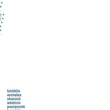
?
s
?
?
?
kietiklis
acetatas
skaninti
adatinis
pasigrumti