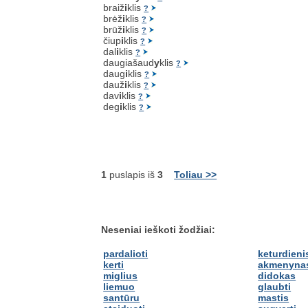
braiž
i
klis
?
brėž
i
klis
?
brūž
i
klis
?
čiup
i
klis
?
dal
i
klis
?
daugiašaud
y
klis
?
daug
i
klis
?
dauž
i
klis
?
dav
i
klis
?
deg
i
klis
?
1
puslapis iš
3
Toliau >>
Neseniai ieškoti žodžiai:
pardalioti
keturdieni
kerti
akmenyna
miglius
didokas
liemuo
glaubti
santūru
mastis