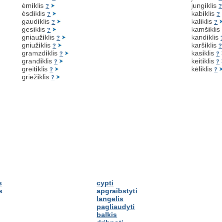
ėm
i
klis
jung
i
klis
?
ėsd
i
klis
kab
i
klis
?
?
gaud
i
klis
kal
i
klis
?
?
ges
i
klis
kamš
i
kli
?
gniauž
i
klis
kand
i
klis
?
gniuž
i
klis
karš
i
klis
?
gramzd
i
klis
kas
i
klis
?
?
grand
i
klis
keit
i
klis
?
?
greit
i
klis
kėl
i
klis
?
?
griež
i
klis
?
s
cypti
s
apgraibstyti
langelis
pagliaudyti
balkis