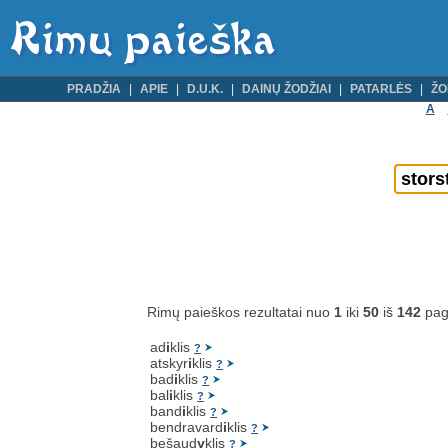
PRADŽIA
APIE
D.U.K.
DAINŲ ŽODŽIAI
PATARLĖS
ŽO
A
Rimų paieškos rezultatai nuo
1
iki
50
iš
142
pag
ad
i
klis
?
atskyr
i
klis
?
bad
i
klis
?
bal
i
klis
?
band
i
klis
?
bendravard
i
klis
?
bešaud
y
klis
?