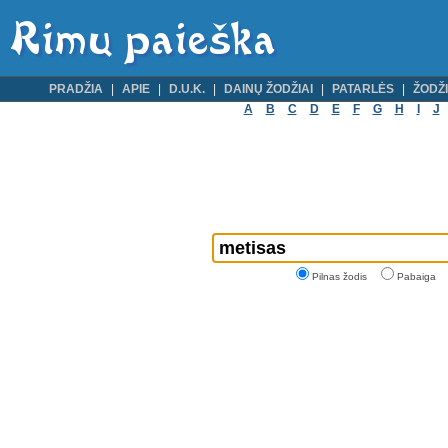
PRADŽIA
APIE
D.U.K.
DAINŲ ŽODŽIAI
PATARLĖS
ŽODŽI
A
B
C
D
E
F
G
H
I
J
Pilnas žodis
Pabaiga