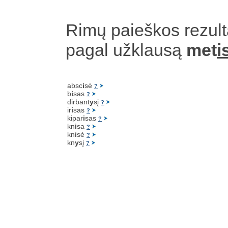
Rimų paieškos rezult
pagal užklausą
met
i
absc
i
sė
?
b
i
sas
?
dirbant
y
sį
?
ir
i
sas
?
kipar
i
sas
?
kn
i
sa
?
kn
i
sė
?
kn
y
sį
?