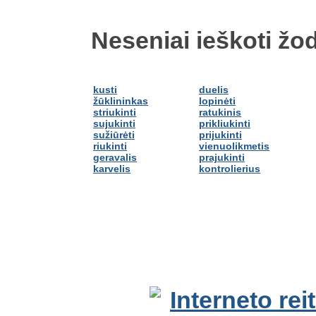
Neseniai ieškoti žod
kusti
duelis
žūklininkas
lopinėti
striukinti
ratukinis
sujukinti
prikliukinti
sužiūrėti
prijukinti
riukinti
vienuolikmetis
geravalis
prajukinti
karvelis
kontrolierius