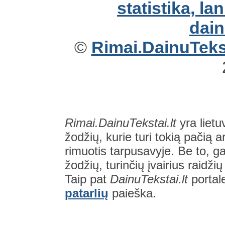
©
Rimai.DainuTekst
Rimai.DainuTekstai.lt
yra lietu
žodžių, kurie turi tokią pačią a
rimuotis tarpusavyje. Be to, gal
žodžių, turinčių įvairius raidži
Taip pat
DainuTekstai.lt
portal
patarlių
paieška.