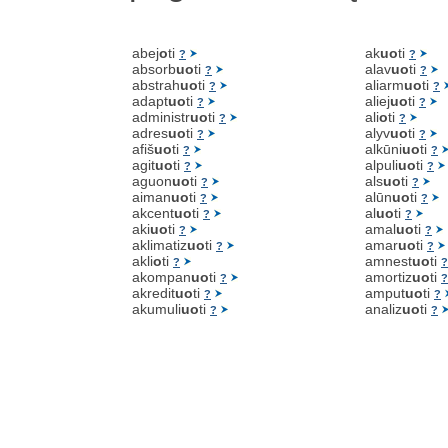
abej
o
ti
ak
uo
ti
?
?
absorb
uo
ti
alav
uo
ti
?
?
abstrah
uo
ti
aliarm
uo
ti
?
?
adapt
uo
ti
aliej
uo
ti
?
?
administr
uo
ti
ali
o
ti
?
?
adres
uo
ti
alyv
uo
ti
?
?
afiš
uo
ti
alkūni
uo
ti
?
?
agit
uo
ti
alpuli
uo
ti
?
?
aguon
uo
ti
als
uo
ti
?
?
aiman
uo
ti
alūn
uo
ti
?
?
akcent
uo
ti
al
uo
ti
?
?
aki
uo
ti
amal
uo
ti
?
?
aklimatiz
uo
ti
amar
uo
ti
?
?
akli
o
ti
amnest
uo
ti
?
?
akompan
uo
ti
amortiz
uo
ti
?
?
akredit
uo
ti
amput
uo
ti
?
?
akumuli
uo
ti
analiz
uo
ti
?
?