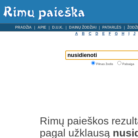
PRADŽIA
APIE
D.U.K.
DAINŲ ŽODŽIAI
PATARLĖS
ŽODŽI
A
B
C
D
E
F
G
H
I
J
Pilnas žodis
Pabaiga
Rimų paieškos rezult
pagal užklausą
nusi