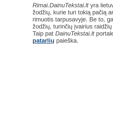
Rimai.DainuTekstai.lt
yra lietu
žodžių, kurie turi tokią pačią a
rimuotis tarpusavyje. Be to, gal
žodžių, turinčių įvairius raidži
Taip pat
DainuTekstai.lt
portal
patarlių
paieška.