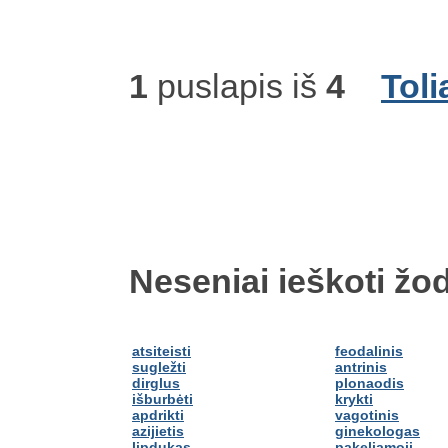
1
puslapis iš
4
Toli
Neseniai ieškoti žod
atsiteisti
feodalinis
sugležti
antrinis
dirglus
plonaodis
išburbėti
krykti
apdrikti
vagotinis
azijietis
ginekologas
lipdukas
pakeliamoji