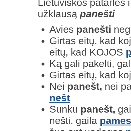
Lietuviškos patarlės i
užklausą
panešti
Avies
panešti
nega
Girtas eitų, kad k
eitų, kad KOJOS
Ką gali pakelti, gal
Girtas eitų, kad k
Nei
panešt,
nei pa
nešt
Sunku
panešt,
gai
nešti, gaila
pames