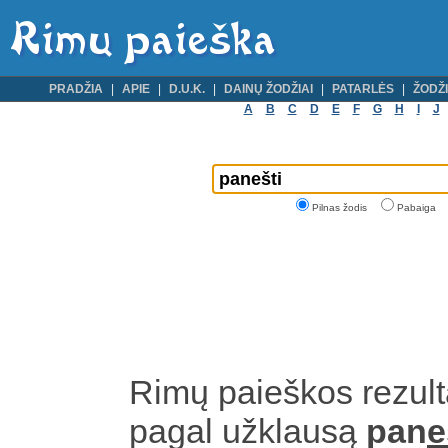
PRADŽIA
APIE
D.U.K.
DAINŲ ŽODŽIAI
PATARLĖS
ŽODŽI
A
B
C
D
E
F
G
H
I
J
Pilnas žodis
Pabaiga
Rimų paieškos rezult
pagal užklausą
pan
e