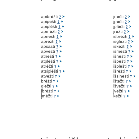
apibr
ė
žti
įn
e
šti
?
?
apip
e
šti
įp
e
šti
?
?
apipl
ė
šti
įpl
ė
šti
?
?
apm
ė
žti
įr
ė
žti
?
?
apn
e
šti
išbr
ė
žti
?
?
apr
ė
žti
išgl
e
žti
?
?
apš
a
šti
išk
e
žti
?
?
apv
e
žti
išm
ė
žti
?
?
atn
e
šti
išn
e
šti
?
?
atpl
ė
šti
išp
e
šti
?
?
atr
ė
žti
išpl
ė
šti
?
?
atsipl
ė
šti
išr
ė
žti
?
?
atv
e
žti
išsin
e
šti
?
?
br
ė
žti
išt
e
žti
?
?
gl
e
žti
išv
e
žti
?
?
įbr
ė
žti
įv
e
žti
?
?
įm
ė
žti
k
e
žti
?
?