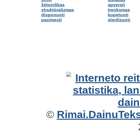
šėtoniškas
apversti
struktūralizmas
trenksmas
disponuoti
kupetuoti
pasimesti
sterilizuoti
©
Rimai.DainuTekst