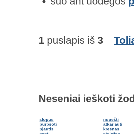
šuo ant uodegos
p
1
puslapis iš
3
Toli
Neseniai ieškoti žod
slopus
nupešti
purpsoti
atkariauti
pjautis
kresnas
svoti
stelažas