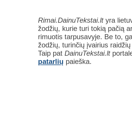
Rimai.DainuTekstai.lt
yra lietu
žodžių, kurie turi tokią pačią a
rimuotis tarpusavyje. Be to, gal
žodžių, turinčių įvairius raidži
Taip pat
DainuTekstai.lt
portal
patarlių
paieška.