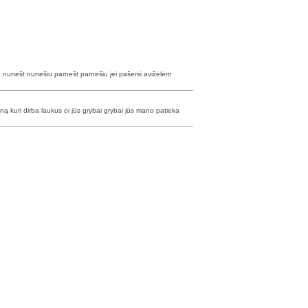
x2 nunešt nunešiu parnešt parnešiu jei pašersi avižėlėm
myną kuri dirba laukus oi jūs grybai grybai jūs mano patieka