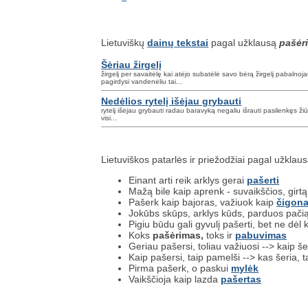
Lietuviškų
dainų tekstai
pagal užklausą
pašėr
Šėriau žirgelį
žirgelį per savaitėlę kai atėjo subatėlė savo bėrą žirgelį pabaln
pagirdysi vandenėliu tai...
Nedėlios rytelį išėjau grybauti
rytelį išėjau grybauti radau baravyką negaliu išrauti pasilenkęs žiū
visi...
Lietuviškos patarlės ir priežodžiai pagal užklau
Einant arti reik arklys gerai
pašerti
Mažą bile kaip aprenk - suvaikščios, girtą
Pašerk kaip bajoras, važiuok kaip
čigon
Jokūbs skūps, arklys kūds, parduos pačią
Pigiu būdu gali gyvulį pašerti, bet ne dėl 
Koks
pašėrimas,
toks ir
pabuvimas
Geriau pašersi, toliau važiuosi --> kaip še
Kaip pašersi, taip pamelši --> kas šeria, t
Pirma pašerk, o paskui
mylėk
Vaikščioja kaip lazda
pašertas