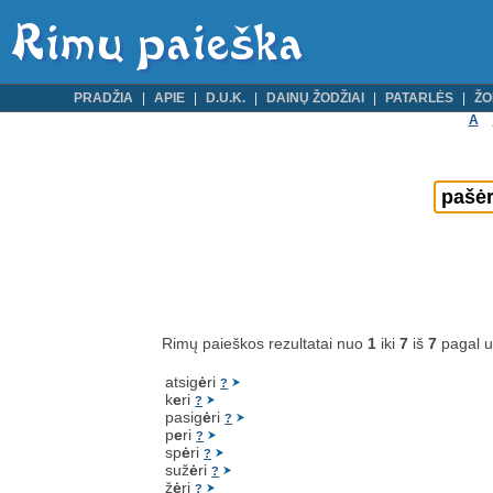
PRADŽIA
APIE
D.U.K.
DAINŲ ŽODŽIAI
PATARLĖS
ŽO
A
Rimų paieškos rezultatai nuo
1
iki
7
iš
7
pagal 
atsig
ė
ri
?
k
e
ri
?
pasig
ė
ri
?
p
e
ri
?
sp
ė
ri
?
suž
ė
ri
?
ž
ė
ri
?