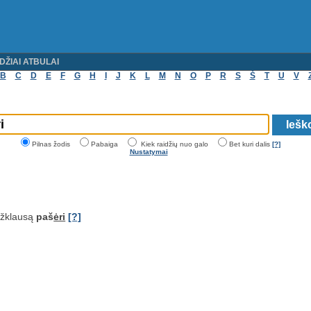
DŽIAI ATBULAI
B
C
D
E
F
G
H
I
J
K
L
M
N
O
P
R
S
Š
T
U
V
Pilnas žodis
Pabaiga
Kiek raidžių nuo galo
Bet kuri dalis
[?]
Nustatymai
užklausą
paš
ėri
[?]