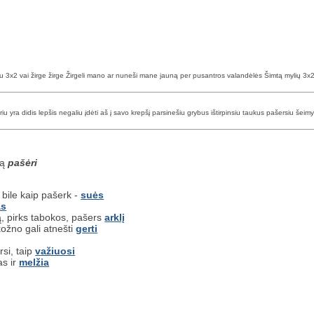
i
ojau 3x2 vai žirge žirge Žirgeli mano ar nuneši mane jauną per pusantros valandėlės Šimtą mylių 3
riu yra didis lepšis negaliu įdėti aš į savo krepšį parsinešiu grybus ištirpinsiu taukus pašersiu šei
są
pašėri
 bile kaip pašerk -
suės
as
, pirks tabokos, pašers
arklį
kožno gali atnešti
gerti
rsi, taip
važiuosi
as ir
melžia