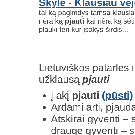
Skylė - Klausiau vė
tai ką pagimdys tamsa klausiau
nėra ką
pjauti
kai nėra ką sėti
plauki ten kur įsakys širdis...
Lietuviškos patarlės i
užklausą
pjauti
į akį
pjauti
(pūsti)
Ardami arti, pjau
Atskirai gyventi – 
drauge gyventi – 