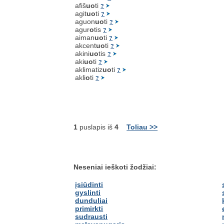
afiš
uo
ti
?
agit
uo
ti
?
aguon
uo
ti
?
agur
o
tis
?
aiman
uo
ti
?
akcent
uo
ti
?
akini
uo
tis
?
aki
uo
ti
?
aklimatiz
uo
ti
?
akli
o
ti
?
1
puslapis iš
4
Toliau >>
Neseniai ieškoti žodžiai:
įsiūdinti
gyslinti
dunduliai
primirkti
sudrausti