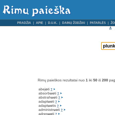
PRADŽIA
APIE
D.U.K.
DAINŲ ŽODŽIAI
PATARLĖS
ŽO
A
Rimų paieškos rezultatai nuo
1
iki
50
iš
200
pag
abej
o
ti
?
absorb
uo
ti
?
abstrah
uo
ti
?
adapt
uo
ti
?
adapt
uo
tis
?
administr
uo
ti
?
adres
uo
ti
?