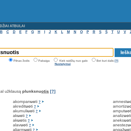
DŽIAI ATBULAI
B
C
D
E
F
G
H
I
J
K
L
M
N
O
P
R
S
Š
T
U
V
Pilnas žodis
Pabaiga
Kiek raidžių nuo galo
Bet kuri dalis
[?]
Nustatymai
al užklausą
plunksnu
otis
[?]
akompan
uo
ti
amnest
u
?
akredit
uo
ti
amortiz
u
?
akumuli
uo
ti
amput
uo
?
ak
uo
ti
analiz
uo
t
?
ak
uo
tis
aneks
uo
t
?
alav
uo
ti
anestez
u
?
aliarm
uo
ti
angaž
uo
?