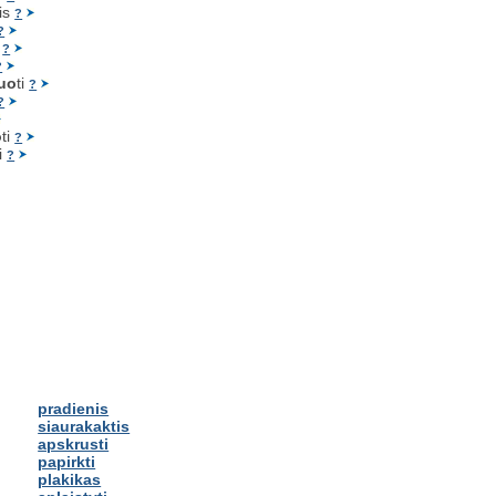
tis
?
?
i
?
?
uo
ti
?
?
o
ti
?
ti
?
pradienis
siaurakaktis
apskrusti
papirkti
plakikas