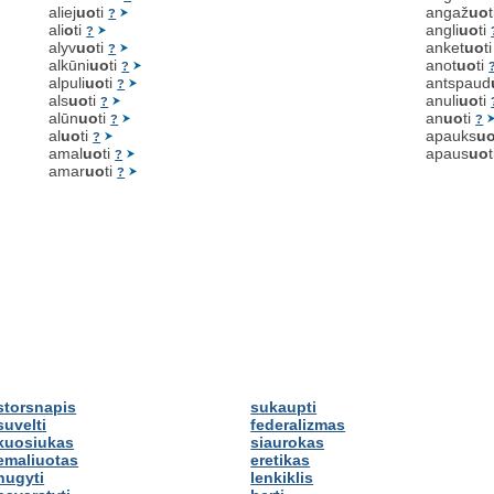
aliej
uo
ti
angaž
uo
?
ali
o
ti
angli
uo
ti
?
alyv
uo
ti
anket
uo
t
?
alkūni
uo
ti
anot
uo
ti
?
alpuli
uo
ti
antspaud
?
als
uo
ti
anuli
uo
ti
?
alūn
uo
ti
an
uo
ti
?
?
al
uo
ti
apauks
u
?
amal
uo
ti
apaus
uo
?
amar
uo
ti
?
storsnapis
sukaupti
suvelti
federalizmas
kuosiukas
siaurokas
emaliuotas
eretikas
nugyti
lenkiklis