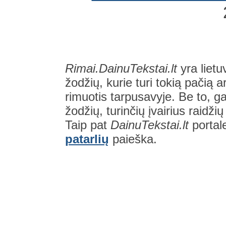
Rimai.DainuTekstai.lt
yra lietu
žodžių, kurie turi tokią pačią a
rimuotis tarpusavyje. Be to, gal
žodžių, turinčių įvairius raidži
Taip pat
DainuTekstai.lt
portal
patarlių
paieška.