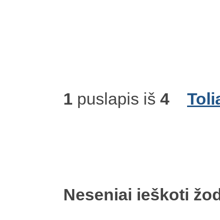
1
puslapis iš
4
Toli
Neseniai ieškoti žod