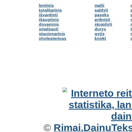
lentinis
malti
totalitarinis
saldyti
išvardinti
paseks
išaugtinis
pribristi
dovaninis
skraidyti
smalsauti
durys
stacionarinis
gytis
cholesterinas
knirkt
©
Rimai.DainuTekst