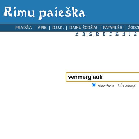
PRADŽIA
APIE
D.U.K.
DAINŲ ŽODŽIAI
PATARLĖS
ŽODŽI
A
B
C
D
E
F
G
H
I
J
Pilnas žodis
Pabaiga