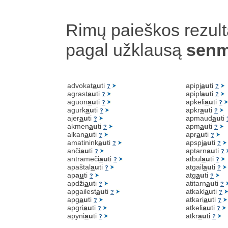
Rimų paieškos rezult
pagal užklausą
senm
advokat
a
u
ti
apipj
a
u
ti
?
?
agrast
a
u
ti
apipl
a
u
ti
?
?
aguon
a
u
ti
apkeli
a
u
ti
?
?
agurk
a
u
ti
apkr
a
u
ti
?
?
ajer
a
u
ti
apmaud
a
u
ti
?
akmen
a
u
ti
apm
a
u
ti
?
?
alkan
a
u
ti
apr
a
u
ti
?
?
amatinink
a
u
ti
apspj
a
u
ti
?
?
anči
a
u
ti
aptarn
a
u
ti
?
?
antrameči
a
u
ti
atbul
a
u
ti
?
?
apaštal
a
u
ti
atgail
a
u
ti
?
?
ap
a
u
ti
atg
a
u
ti
?
?
apdži
a
u
ti
atitarn
a
u
ti
?
?
apgailest
a
u
ti
atkakl
a
u
ti
?
?
apg
a
u
ti
atkari
a
u
ti
?
?
apgri
a
u
ti
atkeli
a
u
ti
?
?
apyni
a
u
ti
atkr
a
u
ti
?
?