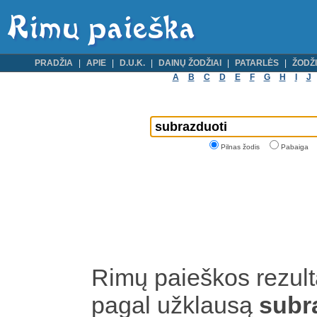
PRADŽIA
APIE
D.U.K.
DAINŲ ŽODŽIAI
PATARLĖS
ŽODŽI
A
B
C
D
E
F
G
H
I
J
Pilnas žodis
Pabaiga
Rimų paieškos rezult
pagal užklausą
subr