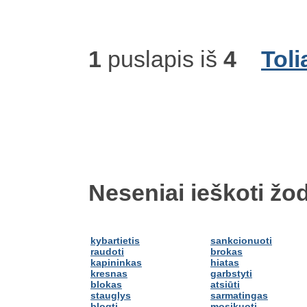
1
puslapis iš
4
Toli
Neseniai ieškoti žod
kybartietis
sankcionuoti
raudoti
brokas
kapininkas
hiatas
kresnas
garbstyti
blokas
atsiūti
stauglys
sarmatingas
blogti
mosikuoti