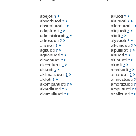
abej
o
ti
ak
uo
ti
?
?
absorb
uo
ti
alav
uo
ti
?
?
abstrah
uo
ti
aliarm
uo
ti
?
?
adapt
uo
ti
aliej
uo
ti
?
?
administr
uo
ti
ali
o
ti
?
?
adres
uo
ti
alyv
uo
ti
?
?
afiš
uo
ti
alkūni
uo
ti
?
?
agit
uo
ti
alpuli
uo
ti
?
?
aguon
uo
ti
als
uo
ti
?
?
aiman
uo
ti
alūn
uo
ti
?
?
akcent
uo
ti
al
uo
ti
?
?
aki
uo
ti
amal
uo
ti
?
?
aklimatiz
uo
ti
amar
uo
ti
?
?
akli
o
ti
amnest
uo
ti
?
?
akompan
uo
ti
amortiz
uo
ti
?
?
akredit
uo
ti
amput
uo
ti
?
?
akumuli
uo
ti
analiz
uo
ti
?
?