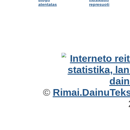
atentatas
represuoti
©
Rimai.DainuTekst