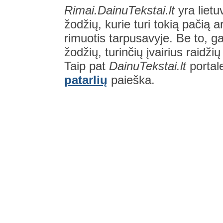
Rimai.DainuTekstai.lt
yra lietu
žodžių, kurie turi tokią pačią a
rimuotis tarpusavyje. Be to, gal
žodžių, turinčių įvairius raidži
Taip pat
DainuTekstai.lt
portal
patarlių
paieška.