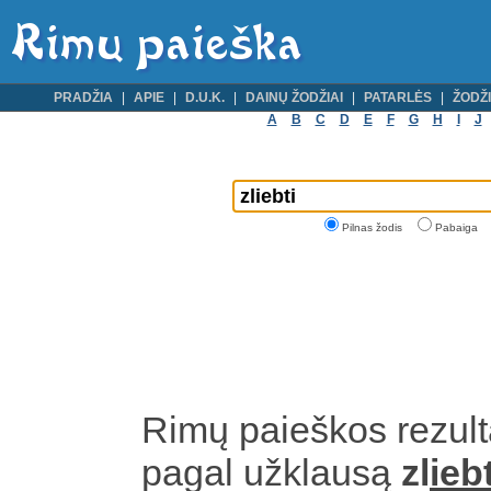
PRADŽIA
APIE
D.U.K.
DAINŲ ŽODŽIAI
PATARLĖS
ŽODŽI
A
B
C
D
E
F
G
H
I
J
Pilnas žodis
Pabaiga
Rimų paieškos rezult
pagal užklausą
zl
iebt