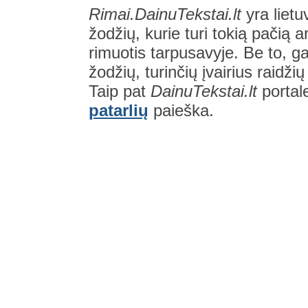
Rimai.DainuTekstai.lt
yra lietu
žodžių, kurie turi tokią pačią a
rimuotis tarpusavyje. Be to, gal
žodžių, turinčių įvairius raidži
Taip pat
DainuTekstai.lt
portal
patarlių
paieška.