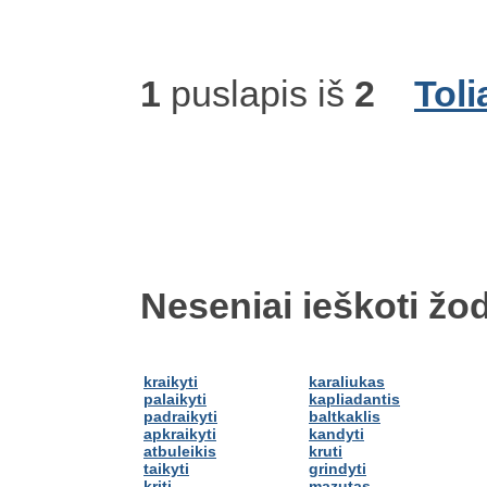
1
puslapis iš
2
Toli
Neseniai ieškoti žod
kraikyti
karaliukas
palaikyti
kapliadantis
padraikyti
baltkaklis
apkraikyti
kandyti
atbuleikis
kruti
taikyti
grindyti
kriti
mazutas