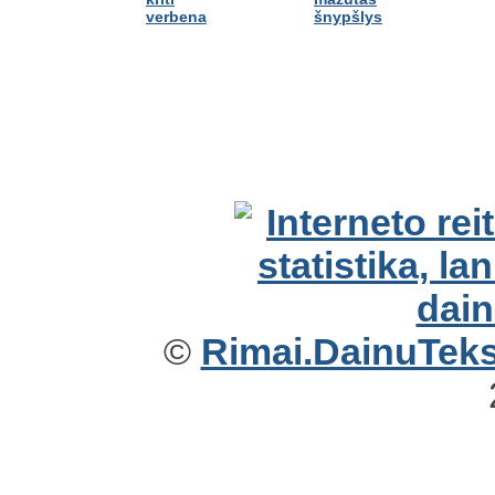
verbena
šnypšlys
©
Rimai.DainuTekst