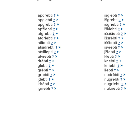
apdr
ė
bti
išgl
e
bti
?
?
apgl
e
bti
išgr
ė
bti
?
?
apgr
ė
bti
išgr
ie
bti
?
?
apžl
e
bti
iškl
e
bti
?
?
atgr
ė
bti
išsiš
ie
pti
?
?
atgr
ie
bti
išsr
ė
bti
?
?
atl
ie
pti
išš
ie
pti
?
?
atsidr
ė
bti
išv
ie
pti
?
?
atsil
ie
pti
įž
ie
bti
?
?
atv
ie
pti
kl
e
bti
?
?
dr
ė
bti
kn
e
bti
?
?
gl
e
bti
kn
ie
bti
?
?
gr
ė
bti
l
ie
pti
?
?
gr
ie
bti
nudr
ė
bti
?
?
įd
ė
bti
nugr
ė
bti
?
?
įdr
ė
bti
nugr
ie
bti
?
?
įgr
ie
bti
nukn
e
bti
?
?