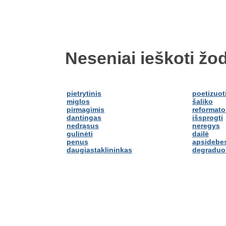
Neseniai ieškoti žod
pietrytinis
poetizuot
miglos
šaliko
pirmagimis
reformato
dantingas
išsprogti
nedrąsus
neregys
gulinėti
dailė
penus
apsidebes
daugiastaklininkas
degraduo