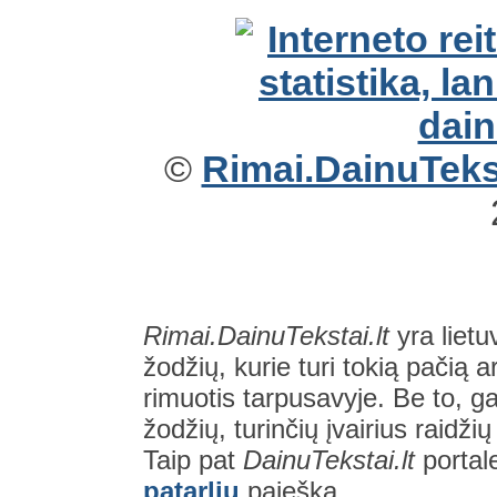
©
Rimai.DainuTekst
Rimai.DainuTekstai.lt
yra lietu
žodžių, kurie turi tokią pačią a
rimuotis tarpusavyje. Be to, gal
žodžių, turinčių įvairius raidži
Taip pat
DainuTekstai.lt
portal
patarlių
paieška.