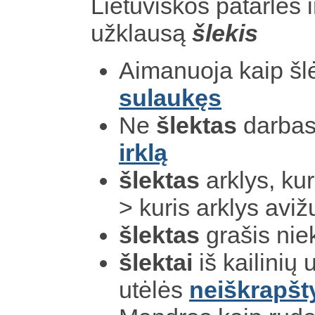
Lietuviškos patarlės i
užklausą
šlekis
Aimanuoja kaip šlė
sulaukęs
Ne
šlektas
darbas,
irklą
šlektas
arklys, kur
> kuris arklys avi
šlektas
grašis nie
šlektai
iš kailinių u
utėlės
neiškrapšt