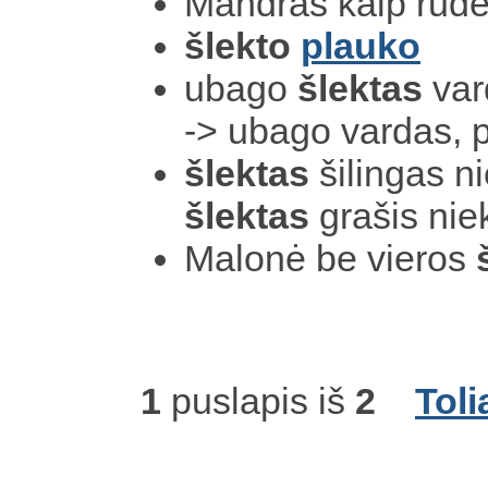
Mandras kaip rud
šlekto
plauko
ubago
šlektas
var
-> ubago vardas, 
šlektas
šilingas n
šlektas
grašis nie
Malonė be vieros
1
puslapis iš
2
Toli