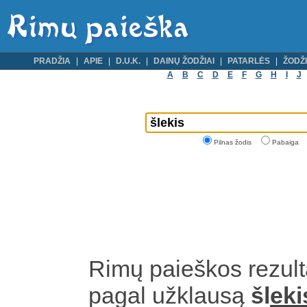
PRADŽIA
APIE
D.U.K.
DAINŲ ŽODŽIAI
PATARLĖS
ŽODŽI
A
B
C
D
E
F
G
H
I
J
Pilnas žodis
Pabaiga
Rimų paieškos rezult
pagal užklausą
šl
eki