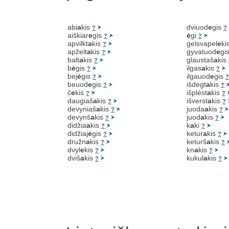
abi
a
kis
dviuod
e
gis
?
?
aiškiar
e
gis
ė
gi
?
?
apvilkt
a
kis
gelsvapel
e
ki
?
apželt
a
kis
gyvatuod
e
gi
?
balt
a
kis
glaustaš
a
kis
?
b
ė
gis
ilgas
a
kis
?
?
bej
ė
gis
ilgauod
e
gis
?
?
beuod
e
gis
išdegt
a
kis
?
?
č
e
kis
išplėst
a
kis
?
?
daugiaš
a
kis
išverst
a
kis
?
?
devyniaš
a
kis
juoda
a
kis
?
?
devynš
a
kis
juod
a
kis
?
?
didžia
a
kis
k
a
ki
?
?
didžiaj
ė
gis
ketur
a
kis
?
?
družn
a
kis
keturš
a
kis
?
?
dvyl
e
kis
kn
a
kis
?
?
dviš
a
kis
kukul
a
kis
?
?