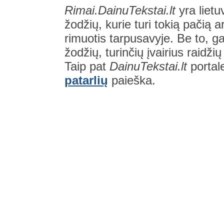
Rimai.DainuTekstai.lt
yra lietu
žodžių, kurie turi tokią pačią a
rimuotis tarpusavyje. Be to, gal
žodžių, turinčių įvairius raidži
Taip pat
DainuTekstai.lt
portal
patarlių
paieška.