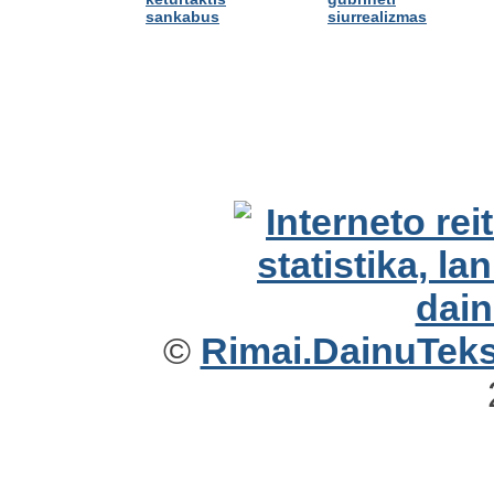
sankabus
siurrealizmas
©
Rimai.DainuTekst