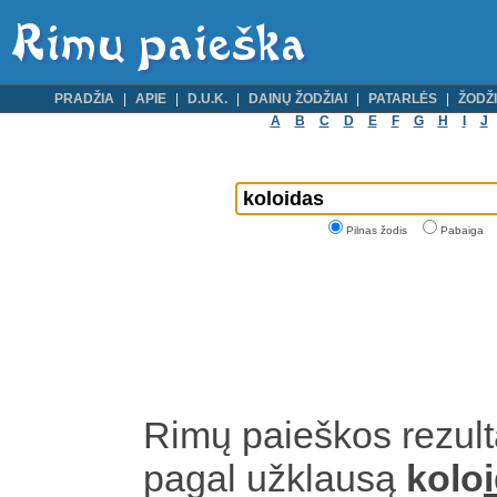
PRADŽIA
APIE
D.U.K.
DAINŲ ŽODŽIAI
PATARLĖS
ŽODŽI
A
B
C
D
E
F
G
H
I
J
Pilnas žodis
Pabaiga
Rimų paieškos rezult
pagal užklausą
kolo