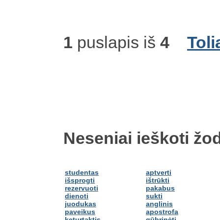
1
puslapis iš
4
Toli
Neseniai ieškoti žod
studentas
aptverti
išsprogti
ištrūkti
rezervuoti
pakabus
dienoti
sukti
juodukas
anglinis
paveikus
apostrofa
keturtaktis
gūbrinėti