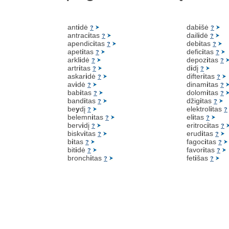
ant
i
dė
dab
i
šė
?
?
antrac
i
tas
dail
i
dė
?
?
apendic
i
tas
deb
i
tas
?
?
apet
i
tas
defic
i
tas
?
?
arkl
i
dė
depoz
i
tas
?
?
artr
i
tas
d
i
dį
?
?
askar
i
dė
difter
i
tas
?
?
av
i
dė
dinam
i
tas
?
?
bab
i
tas
dolom
i
tas
?
?
band
i
tas
džig
i
tas
?
?
be
y
dį
elektrol
i
tas
?
?
belemn
i
tas
el
i
tas
?
?
berv
i
dį
eritroc
i
tas
?
?
biskv
i
tas
erud
i
tas
?
?
b
i
tas
fagoc
i
tas
?
?
bit
i
dė
favor
i
tas
?
?
bronch
i
tas
fet
i
šas
?
?