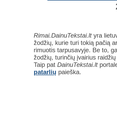
Rimai.DainuTekstai.lt
yra lietu
žodžių, kurie turi tokią pačią a
rimuotis tarpusavyje. Be to, gal
žodžių, turinčių įvairius raidži
Taip pat
DainuTekstai.lt
portal
patarlių
paieška.