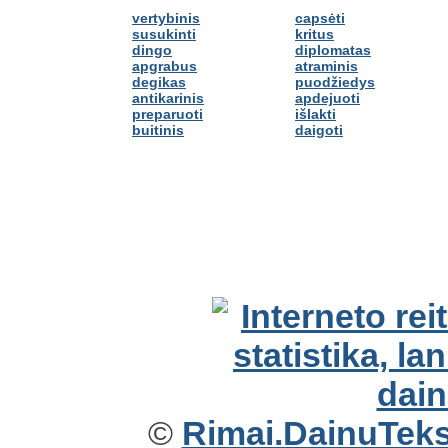
vertybinis
capsėti
susukinti
kritus
dingo
diplomatas
apgrabus
atraminis
degikas
puodžiedys
antikarinis
apdejuoti
preparuoti
išlakti
buitinis
daigoti
©
Rimai.DainuTekst