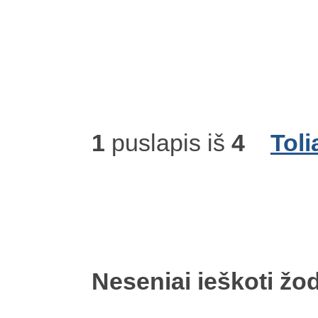
1
puslapis iš
4
Toli
Neseniai ieškoti žod