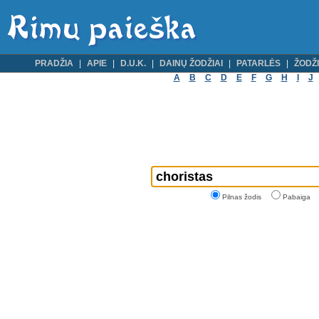
PRADŽIA
APIE
D.U.K.
DAINŲ ŽODŽIAI
PATARLĖS
ŽODŽI
A
B
C
D
E
F
G
H
I
J
Pilnas žodis
Pabaiga