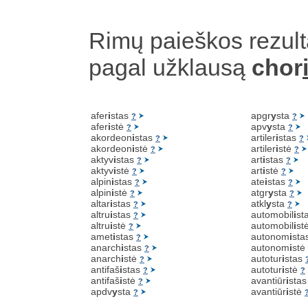
Rimų paieškos rezult
pagal užklausą
chor
afer
i
stas
apgr
y
sta
?
?
afer
i
stė
apv
y
sta
?
?
akordeon
i
stas
artiler
i
stas
?
?
akordeon
i
stė
artiler
i
stė
?
?
aktyv
i
stas
art
i
stas
?
?
aktyv
i
stė
art
i
stė
?
?
alpin
i
stas
ate
i
stas
?
?
alpin
i
stė
atgr
y
sta
?
?
altar
i
stas
atkl
y
sta
?
?
altru
i
stas
automobil
i
st
?
altru
i
stė
automobil
i
st
?
amet
i
stas
autonom
i
sta
?
anarch
i
stas
autonom
i
stė
?
anarch
i
stė
autotur
i
stas
?
antifaš
i
stas
autotur
i
stė
?
?
antifaš
i
stė
avantiūr
i
sta
?
apdv
y
sta
avantiūr
i
stė
?