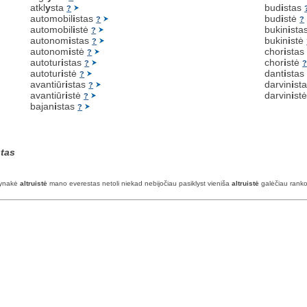
atkl
y
sta
bud
i
stas
?
automobil
i
stas
bud
i
stė
?
?
automobil
i
stė
bukin
i
sta
?
autonom
i
stas
bukin
i
stė
?
autonom
i
stė
chor
i
sta
?
autotur
i
stas
chor
i
stė
?
autotur
i
stė
dant
i
sta
?
avantiūr
i
stas
darvin
i
st
?
avantiūr
i
stė
darvin
i
st
?
bajan
i
stas
?
stas
ėlynakė
altruistė
mano everestas netoli niekad nebijočiau pasiklyst vieniša
altruistė
galėčiau rankom