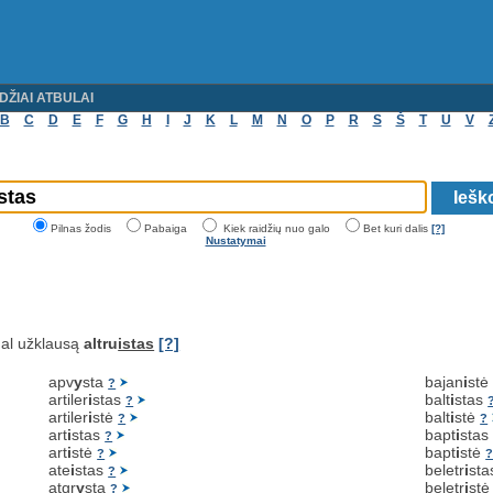
DŽIAI ATBULAI
B
C
D
E
F
G
H
I
J
K
L
M
N
O
P
R
S
Š
T
U
V
Pilnas žodis
Pabaiga
Kiek raidžių nuo galo
Bet kuri dalis
[?]
Nustatymai
al užklausą
altru
istas
[?]
apv
y
sta
bajan
i
st
?
artiler
i
stas
balt
i
stas
?
artiler
i
stė
balt
i
stė
?
?
art
i
stas
bapt
i
sta
?
art
i
stė
bapt
i
stė
?
ate
i
stas
beletr
i
st
?
atgr
y
sta
beletr
i
st
?