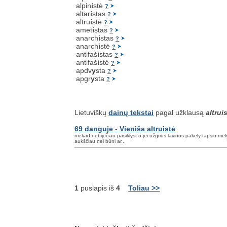
alpin
i
stė
?
altar
i
stas
?
altru
i
stė
?
amet
i
stas
?
anarch
i
stas
?
anarch
i
stė
?
antifaš
i
stas
?
antifaš
i
stė
?
apdv
y
sta
?
apgr
y
sta
?
Lietuviškų
dainų tekstai
pagal užklausą
altrui
69 danguje - Vieniša altruistė
niekad nebijočiau pasiklyst o jei užgrius lavinos pakely tapsiu m
aukščiau nei būni ar...
1
puslapis iš
4
Toliau >>