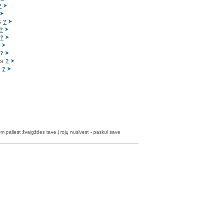
?
s
?
?
s
?
?
s
?
as
?
ė
?
 paliest žvaigždes tave į rojų nusivest - paskui save