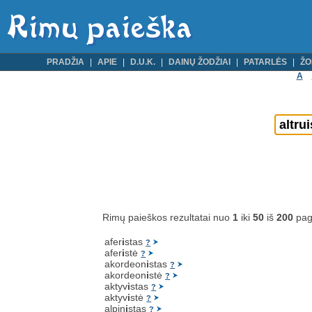
PRADŽIA
APIE
D.U.K.
DAINŲ ŽODŽIAI
PATARLĖS
ŽO
A
Rimų paieškos rezultatai nuo
1
iki
50
iš
200
pag
afer
i
stas
?
afer
i
stė
?
akordeon
i
stas
?
akordeon
i
stė
?
aktyv
i
stas
?
aktyv
i
stė
?
alpin
i
stas
?