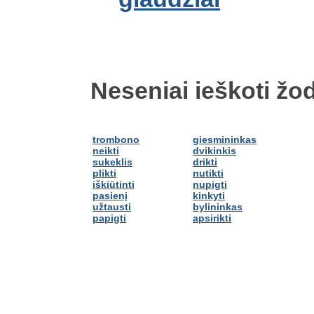
Neseniai ieškoti žod
trombono
giesmininkas
neikti
dvikinkis
sukeklis
drikti
plikti
nutikti
iškiūtinti
nupigti
pasienį
kinkyti
užtausti
bylininkas
papigti
apsirikti