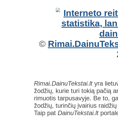
©
Rimai.DainuTekst
Rimai.DainuTekstai.lt
yra lietu
žodžių, kurie turi tokią pačią a
rimuotis tarpusavyje. Be to, gal
žodžių, turinčių įvairius raidži
Taip pat
DainuTekstai.lt
portal