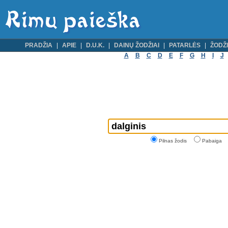
PRADŽIA
APIE
D.U.K.
DAINŲ ŽODŽIAI
PATARLĖS
ŽODŽI
A
B
C
D
E
F
G
H
I
J
Pilnas žodis
Pabaiga