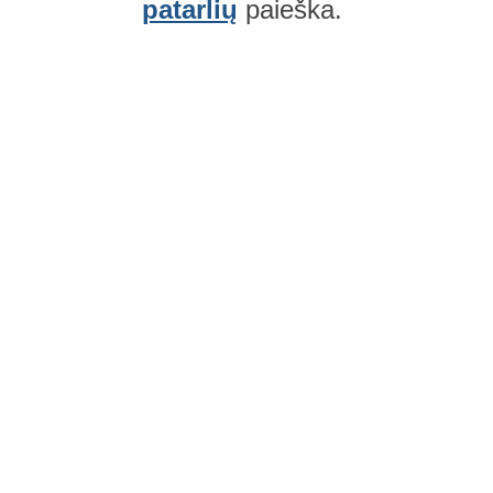
patarlių
paieška.