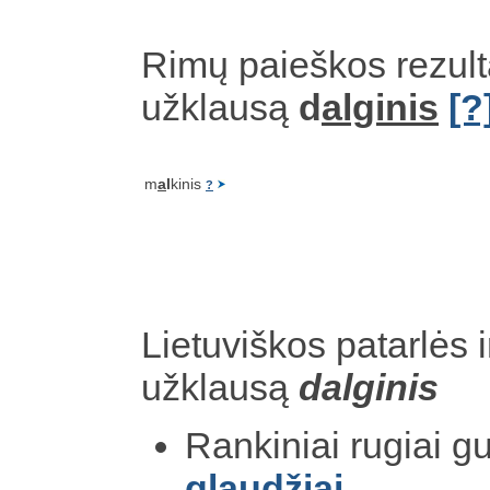
Rimų paieškos rezult
užklausą
d
alginis
[?
m
a
l
kinis
?
Lietuviškos patarlės i
užklausą
dalginis
Rankiniai rugiai gu
glaudžiai