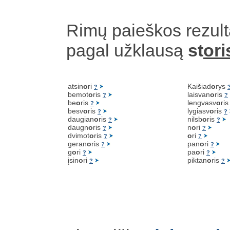
Rimų paieškos rezult
pagal užklausą
st
ori
atsin
o
ri
Kaišiad
o
rys
?
bemot
o
ris
laisvan
o
ris
?
?
be
o
ris
lengvasv
o
ri
?
besv
o
ris
lygiasv
o
ris
?
?
daugian
o
ris
nilsb
o
ris
?
?
daugn
o
ris
n
o
ri
?
?
dvimot
o
ris
o
ri
?
?
geran
o
ris
pan
o
ri
?
?
g
o
ri
pa
o
ri
?
?
įsin
o
ri
piktan
o
ris
?
?