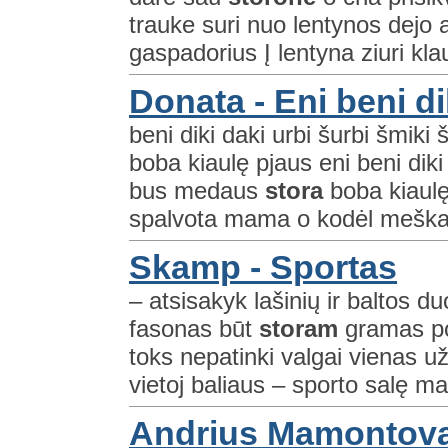
trauke suri nuo lentynos dejo 
gaspadorius Į lentyna ziuri kla
Donata - Eni beni di
beni diki daki urbi šurbi šmi
boba kiaulę pjaus eni beni dik
bus medaus
stora
boba kiaulę
spalvota mama o kodėl meška 
Skamp - Sportas
– atsisakyk lašinių ir baltos d
fasonas būt
storam
gramas po
toks nepatinki valgai vienas už 
vietoj baliaus – sporto salę m
Andrius Mamontovas