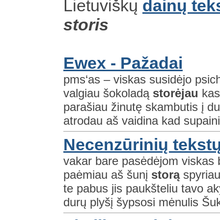
Lietuviškų
dainų tek
storis
Ewex - Pažadai
pms‘as – viskas susidėjo psic
valgiau šokoladą
storėjau
kas 
parašiau žinutę skambutis į du
atrodau aš vaidina kad supaini
Necenzūrinių tekstų
vakar bare pasėdėjom viskas b
paėmiau aš šunį
storą
spyriau 
te pabus jis paukšteliu tavo a
durų plyšį šypsosi mėnulis Šu