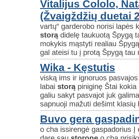
Vitalijus Cololo, Nat
(Žvaigždžių duetai 
vartų“ garderobo norisi lapės ka
storą
didelę taukuotą Špygą tau
mokykis mąstyti realiau Špygą
gal ateisi tu į protą Špygą tau
Wika - Kęstutis
viską ims ir ignoruos pasvajos 
labai
storą
piniginę Štai kokia g
galiu sakyt pasvajot juk galima
sapnuoji mažuti dešimt klasių b
Buvo gera gaspadi
o cha issirengė gaspadorius Į 
dare sau
storone
o cha prisik