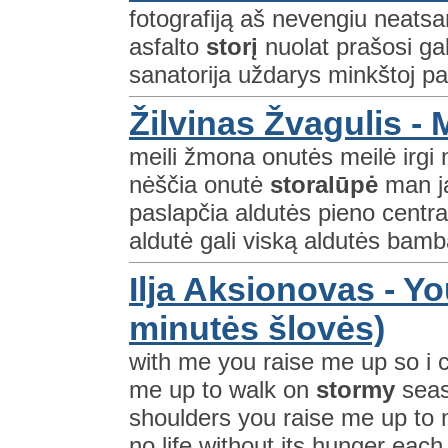
fotografiją aš nevengiu neatsar
asfalto
storį
nuolat prašosi gal
sanatorija uždarys minkštoj pala
Žilvinas Žvagulis -
meili žmona onutės meilė irgi 
nėščia onutė
storalūpė
man ją
paslapčia aldutės pieno centrai
aldutė gali viską aldutės bamb
Ilja Aksionovas - Y
minutės šlovės)
with me you raise me up so i 
me up to walk on
stormy
seas
shoulders you raise me up to mo
no life without its hunger each