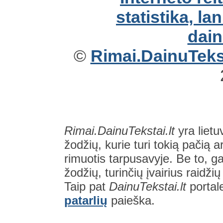
©
Rimai.DainuTekst
Rimai.DainuTekstai.lt
yra lietu
žodžių, kurie turi tokią pačią a
rimuotis tarpusavyje. Be to, gal
žodžių, turinčių įvairius raidži
Taip pat
DainuTekstai.lt
portal
patarlių
paieška.