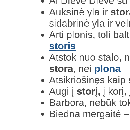
Ai Dieve Dieve su
Auksinė yla ir
stor
sidabrinė yla ir v
Arti plonis, toli balti
storis
Atstok nuo stalo, n
stora,
nei
plona
Atsikriošinęs kaip
Augi į
storį,
į korį, 
Barbora, nebūk to
Biedna mergaitė 