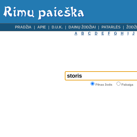
PRADŽIA
APIE
D.U.K.
DAINŲ ŽODŽIAI
PATARLĖS
ŽODŽI
A
B
C
D
E
F
G
H
I
J
Pilnas žodis
Pabaiga