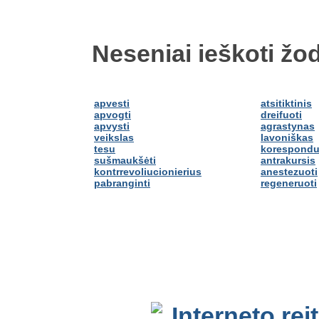
Neseniai ieškoti žod
apvesti
atsitiktinis
apvogti
dreifuoti
apvysti
agrastynas
veikslas
lavoniškas
tesu
korespondu
sušmaukšėti
antrakursis
kontrrevoliucionierius
anestezuoti
pabranginti
regeneruoti