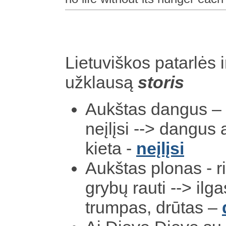
Lietuviškos patarlės i
užklausą
storis
Aukštas dangus – 
neįlįsi --> dangus 
kieta -
neįlįsi
Aukštas plonas - r
grybų rauti --> ilg
trumpas, drūtas –