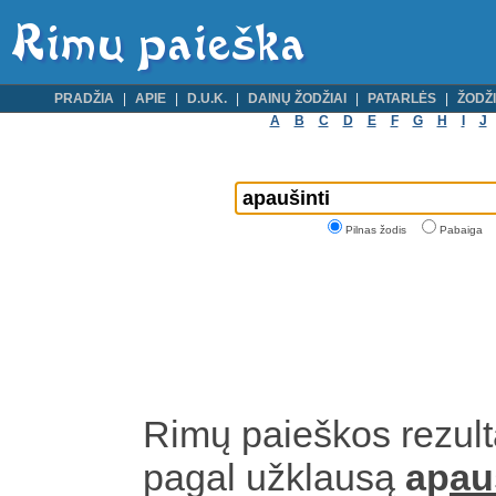
PRADŽIA
APIE
D.U.K.
DAINŲ ŽODŽIAI
PATARLĖS
ŽODŽI
A
B
C
D
E
F
G
H
I
J
Pilnas žodis
Pabaiga
Rimų paieškos rezult
pagal užklausą
ap
au