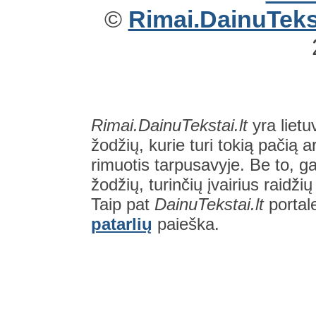
©
Rimai.DainuTekst
Rimai.DainuTekstai.lt
yra lietu
žodžių, kurie turi tokią pačią a
rimuotis tarpusavyje. Be to, gal
žodžių, turinčių įvairius raidži
Taip pat
DainuTekstai.lt
portal
patarlių
paieška.