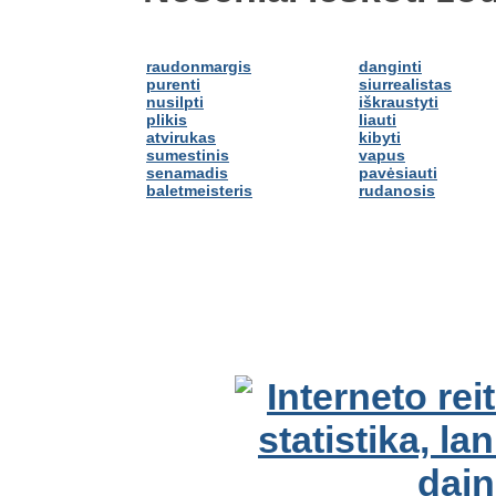
raudonmargis
danginti
purenti
siurrealistas
nusilpti
iškraustyti
plikis
liauti
atvirukas
kibyti
sumestinis
vapus
senamadis
pavėsiauti
baletmeisteris
rudanosis