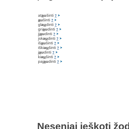
at
a
u
šinti
?
a
u
šinti
?
gl
a
u
dinti
?
gri
a
u
dinti
?
įj
a
u
dinti
?
įsk
a
u
dinti
?
iš
a
u
šinti
?
iški
a
u
šinti
?
j
a
u
dinti
?
ki
a
u
šinti
?
paj
a
u
dinti
?
Neseniai ieškoti žod