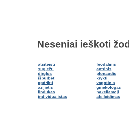
Neseniai ieškoti žod
atsiteisti
feodalinis
sugležti
antrinis
dirglus
plonaodis
išburbėti
krykti
apdrikti
vagotinis
azijietis
ginekologas
lipdukas
pakeliamoji
individualistas
atsileidimas