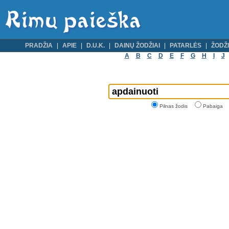
PRADŽIA
APIE
D.U.K.
DAINŲ ŽODŽIAI
PATARLĖS
ŽODŽI
A
B
C
D
E
F
G
H
I
J
Pilnas žodis
Pabaiga