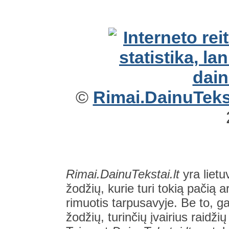
©
Rimai.DainuTekst
Rimai.DainuTekstai.lt
yra lietu
žodžių, kurie turi tokią pačią a
rimuotis tarpusavyje. Be to, gal
žodžių, turinčių įvairius raidži