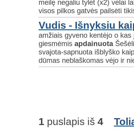
meilę negaliu tylėt (x2) vėlai la
visos pilkos gatvės pailsėti tikis
Vudis - Išnyksiu ka
amžiais gyveno kentėjo o kas j
giesmėmis
apdainuota
Šešėli
svajota-sapnuota išblyško kaip
dūmas neblaškomas vėjo ir ni
1
puslapis iš
4
Toli