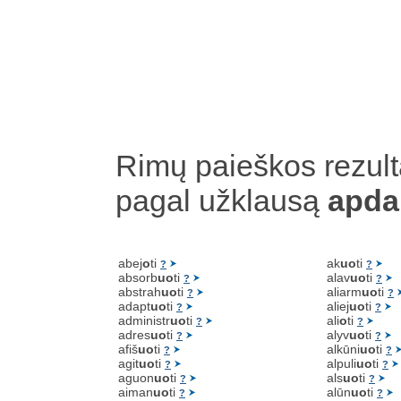
Rimų paieškos rezult
pagal užklausą
apda
abej
o
ti
ak
uo
ti
?
?
absorb
uo
ti
alav
uo
ti
?
?
abstrah
uo
ti
aliarm
uo
ti
?
?
adapt
uo
ti
aliej
uo
ti
?
?
administr
uo
ti
ali
o
ti
?
?
adres
uo
ti
alyv
uo
ti
?
?
afiš
uo
ti
alkūni
uo
ti
?
?
agit
uo
ti
alpuli
uo
ti
?
?
aguon
uo
ti
als
uo
ti
?
?
aiman
uo
ti
alūn
uo
ti
?
?