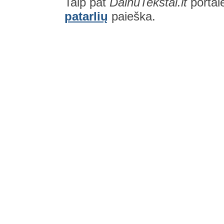
Taip pat
DainuTekstai.lt
portal
patarlių
paieška.