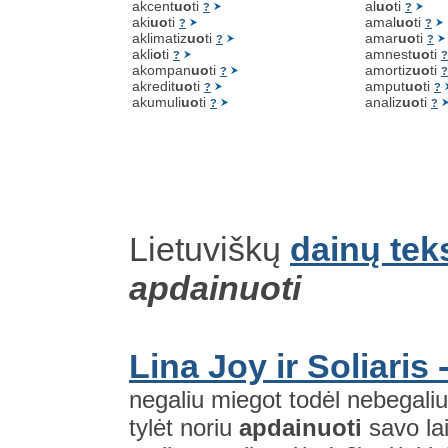
akcent
uo
ti
al
uo
ti
?
?
aki
uo
ti
amal
uo
ti
?
?
aklimatiz
uo
ti
amar
uo
ti
?
?
akli
o
ti
amnest
uo
ti
?
?
akompan
uo
ti
amortiz
uo
ti
?
?
akredit
uo
ti
amput
uo
ti
?
?
akumuli
uo
ti
analiz
uo
ti
?
?
Lietuviškų
dainų tek
apdainuoti
Lina Joy ir Soliaris 
negaliu miegot todėl nebegali
tylėt noriu
apdainuoti
savo lai