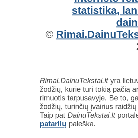
©
Rimai.DainuTekst
Rimai.DainuTekstai.lt
yra lietu
žodžių, kurie turi tokią pačią a
rimuotis tarpusavyje. Be to, gal
žodžių, turinčių įvairius raidži
Taip pat
DainuTekstai.lt
portal
patarlių
paieška.