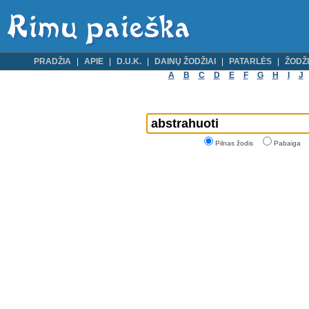
PRADŽIA
APIE
D.U.K.
DAINŲ ŽODŽIAI
PATARLĖS
ŽODŽI
A
B
C
D
E
F
G
H
I
J
Pilnas žodis
Pabaiga