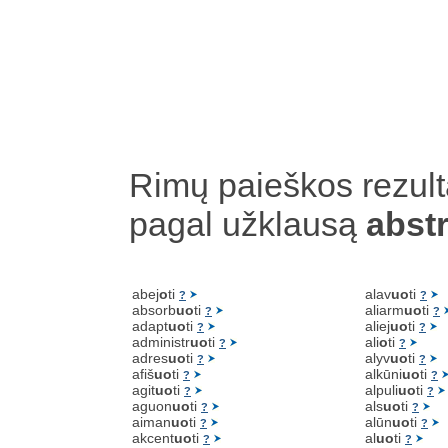
Rimų paieškos rezult
pagal užklausą
abst
abej
o
ti
alav
uo
ti
?
?
absorb
uo
ti
aliarm
uo
ti
?
?
adapt
uo
ti
aliej
uo
ti
?
?
administr
uo
ti
ali
o
ti
?
?
adres
uo
ti
alyv
uo
ti
?
?
afiš
uo
ti
alkūni
uo
ti
?
?
agit
uo
ti
alpuli
uo
ti
?
?
aguon
uo
ti
als
uo
ti
?
?
aiman
uo
ti
alūn
uo
ti
?
?
akcent
uo
ti
al
uo
ti
?
?