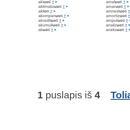
aki
uo
ti
amal
uo
ti
?
?
aklimatiz
uo
ti
amar
uo
ti
?
?
akli
o
ti
amnest
uo
ti
?
?
akompan
uo
ti
amortiz
uo
ti
?
?
akredit
uo
ti
amput
uo
ti
?
?
akumuli
uo
ti
analiz
uo
ti
?
?
ak
uo
ti
aneks
uo
ti
?
?
1
puslapis iš
4
Toli