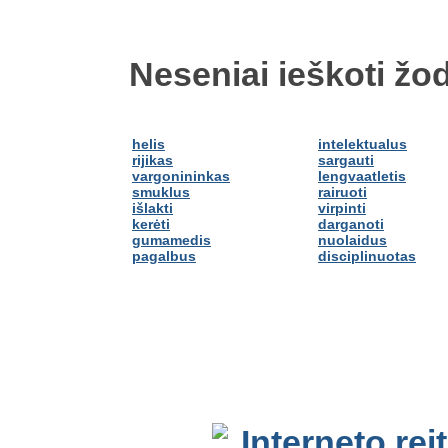
Neseniai ieškoti žod
helis
intelektualus
rijikas
sargauti
vargonininkas
lengvaatletis
smuklus
rairuoti
išlakti
virpinti
kerėti
darganoti
gumamedis
nuolaidus
pagalbus
disciplinuotas