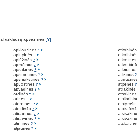
al užklausą
apvažin
ės
[?]
apklausin
ė
s
atkabin
ė
?
aplupin
ė
s
atkalbin
ė
?
aplūžin
ė
s
atkasin
ė
?
aprašin
ė
s
atknebin
?
apsakin
ė
s
atleidin
ė
?
apsimetin
ė
s
atlikin
ė
s
?
apšniukštin
ė
s
atmušin
ė
?
apuostin
ė
s
atpen
ė
s
?
apvagin
ė
s
atrakin
ė
?
ardin
ė
s
atsakin
ė
?
arin
ė
s
atsikalbin
?
atardin
ė
s
atsiprašin
?
ateidin
ė
s
atsirašin
ė
?
atidarin
ė
s
atsisakin
?
atidavin
ė
s
atsivažin
?
atimin
ė
s
atskaitin
ė
?
atjaun
ė
s
?