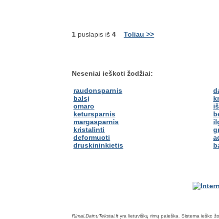
1
puslapis iš
4
Toliau >>
Neseniai ieškoti žodžiai:
raudonsparnis
d
balsį
k
omaro
i
ketursparnis
b
margasparnis
i
kristalinti
g
deformuoti
a
druskininkietis
b
Rimai.DainuTekstai.lt
yra lietuviškų rimų paieška. Sistema ieško žodž