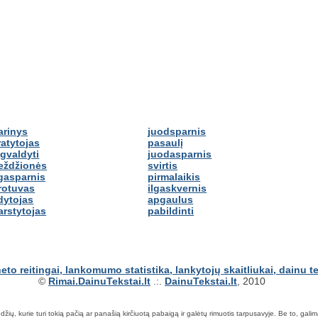
arinys
juodsparnis
ratytojas
pasaulį
šgvaldyti
juodasparnis
eždžionės
svirtis
lgasparnis
pirmalaikis
rotuvas
ilgaskvernis
dytojas
apgaulus
arstytojas
pabildinti
©
Rimai.DainuTekstai.lt
.:.
DainuTekstai.lt
, 2010
ių, kurie turi tokią pačią ar panašią kirčiuotą pabaigą ir galėtų rimuotis tarpusavyje. Be to, galima ie