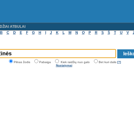
DŽIAI ATBULAI
B
C
D
E
F
G
H
I
J
K
L
M
N
O
P
R
S
Š
T
U
V
Pilnas žodis
Pabaiga
Kiek raidžių nuo galo
Bet kuri dalis
[?]
Nustatymai