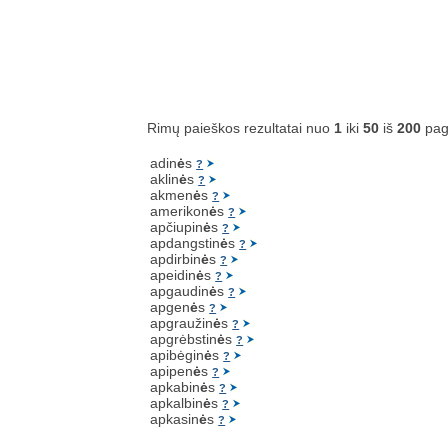
Rimų paieškos rezultatai nuo
1
iki
50
iš
200
pag
adin
ė
s
?
aklin
ė
s
?
akmen
ė
s
?
amerikon
ė
s
?
apčiupin
ė
s
?
apdangstin
ė
s
?
apdirbin
ė
s
?
apeidin
ė
s
?
apgaudin
ė
s
?
apgen
ė
s
?
apgraužin
ė
s
?
apgrėbstin
ė
s
?
apibėgin
ė
s
?
apipen
ė
s
?
apkabin
ė
s
?
apkalbin
ė
s
?
apkasin
ė
s
?