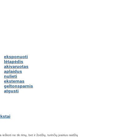
eksponuoti
lėtapėdis
akivaruotas
aplaidus
nulieti
eksternas
geltonsparnis
atgusti
škoti ne tik rimų, bet ir žodžių, turinčių įvairius raidžių