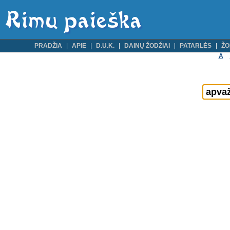
PRADŽIA
APIE
D.U.K.
DAINŲ ŽODŽIAI
PATARLĖS
ŽO
A