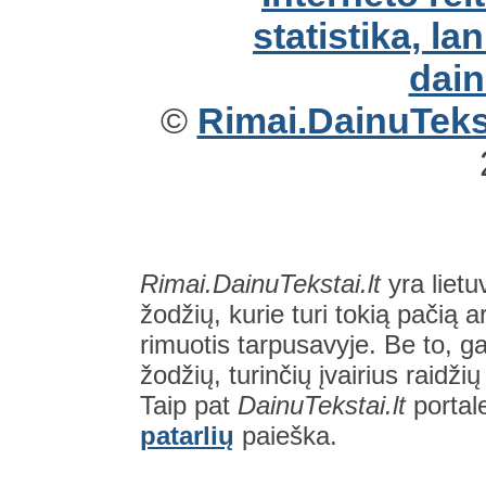
©
Rimai.DainuTekst
Rimai.DainuTekstai.lt
yra lietu
žodžių, kurie turi tokią pačią a
rimuotis tarpusavyje. Be to, gal
žodžių, turinčių įvairius raidži
Taip pat
DainuTekstai.lt
portal
patarlių
paieška.