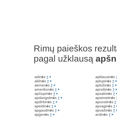
Rimų paieškos rezult
pagal užklausą
apšn
adin
ė
s
apklausin
ė
s
?
aklin
ė
s
aplupin
ė
s
?
?
akmen
ė
s
aplūžin
ė
s
?
?
amerikon
ė
s
aprašin
ė
s
?
?
apčiupin
ė
s
apsakin
ė
s
?
?
apdangstin
ė
s
apsimetin
ė
s
?
apdirbin
ė
s
apuostin
ė
s
?
?
apeidin
ė
s
apvagin
ė
s
?
?
apgaudin
ė
s
apvažin
ė
s
?
?
apgen
ė
s
ardin
ė
s
?
?