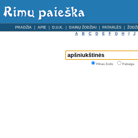
PRADŽIA
APIE
D.U.K.
DAINŲ ŽODŽIAI
PATARLĖS
ŽODŽI
A
B
C
D
E
F
G
H
I
J
Pilnas žodis
Pabaiga