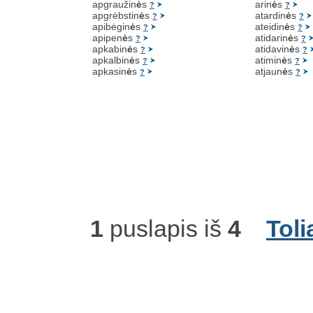
apgraužin
ė
s
arin
ė
s
?
?
apgrėbstin
ė
s
atardin
ė
s
?
?
apibėgin
ė
s
ateidin
ė
s
?
?
apipen
ė
s
atidarin
ė
s
?
?
apkabin
ė
s
atidavin
ė
s
?
?
apkalbin
ė
s
atimin
ė
s
?
?
apkasin
ė
s
atjaun
ė
s
?
?
1
puslapis iš
4
Toli