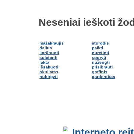
Neseniai ieškoti žod
mažakraujis
storodis
dailus
paikti
karūnuoti
nuretinti
suletenti
spuryti
lakta
nužengti
išsakuoti
prisibrauti
okuliaras
grafinis
nubirgzti
garderobas