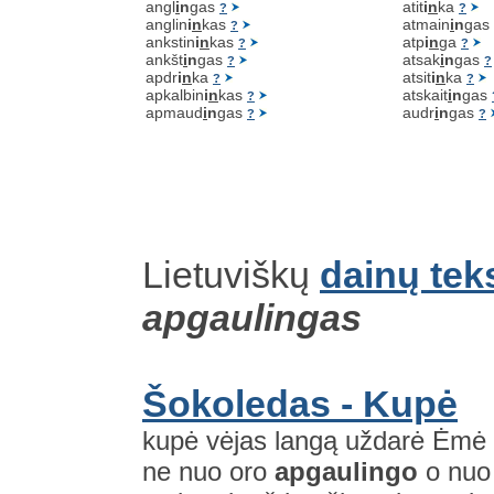
angl
i
n
gas
atit
i
n
ka
?
?
anglin
i
n
kas
atmain
i
n
gas
?
ankstin
i
n
kas
atp
i
n
ga
?
?
ankšt
i
n
gas
atsak
i
n
gas
?
?
apdr
i
n
ka
atsit
i
n
ka
?
?
apkalbin
i
n
kas
atskait
i
n
gas
?
apmaud
i
n
gas
audr
i
n
gas
?
?
Lietuviškų
dainų tek
apgaulingas
Šokoledas - Kupė
kupė vėjas langą uždarė Ėmė s
ne nuo oro
apgaulingo
o nuo 