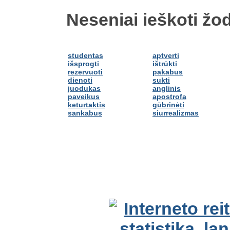
Neseniai ieškoti žod
studentas
aptverti
išsprogti
ištrūkti
rezervuoti
pakabus
dienoti
sukti
juodukas
anglinis
paveikus
apostrofa
keturtaktis
gūbrinėti
sankabus
siurrealizmas