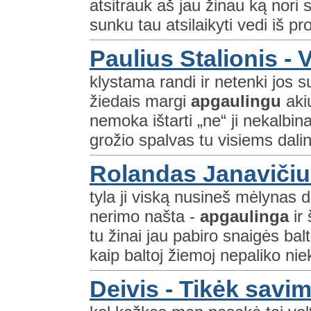
atsitrauk aš jau žinau ką nori 
sunku tau atsilaikyti vedi iš pro
Paulius Stalionis - V
klystama randi ir netenki jos 
žiedais margi
apgaulingu
akių
nemoka ištarti „ne“ ji nekalb
grožio spalvas tu visiems dalini
Rolandas Janavičiu
tyla ji viską nusineš mėlynas 
nerimo našta -
apgaulinga
ir 
tu žinai jau pabiro snaigės ba
kaip baltoj žiemoj nepaliko nie
Deivis - Tikėk savi