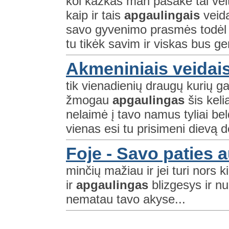
kol kažkas man pasakė tai veltu
kaip ir tais
apgaulingais
veida
savo gyvenimo prasmės todėl j
tu tikėk savim ir viskas bus ger
Akmeniniais veidai
tik vienadienių draugų kurių g
žmogau
apgaulingas
šis keli
nelaimė į tavo namus tyliai be
vienas esi tu prisimeni dievą de
Foje - Savo paties 
minčių mažiau ir jei turi nors ki
ir
apgaulingas
blizgesys ir nu
nematau tavo akyse...