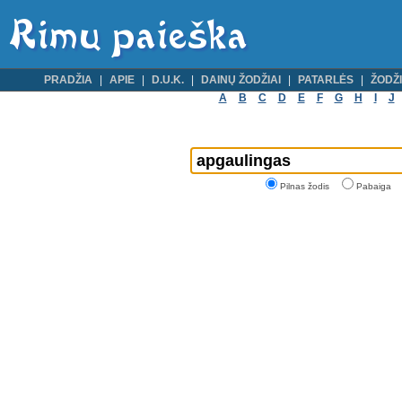
PRADŽIA
APIE
D.U.K.
DAINŲ ŽODŽIAI
PATARLĖS
ŽODŽI
A
B
C
D
E
F
G
H
I
J
Pilnas žodis
Pabaiga