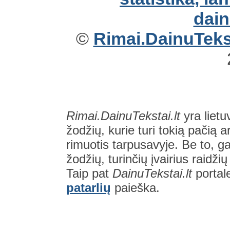
©
Rimai.DainuTekst
Rimai.DainuTekstai.lt
yra lietu
žodžių, kurie turi tokią pačią a
rimuotis tarpusavyje. Be to, gal
žodžių, turinčių įvairius raidži
Taip pat
DainuTekstai.lt
portal
patarlių
paieška.