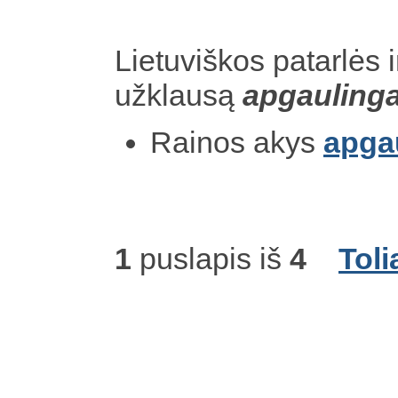
Lietuviškos patarlės i
užklausą
apgauling
Rainos akys
apga
1
puslapis iš
4
Toli