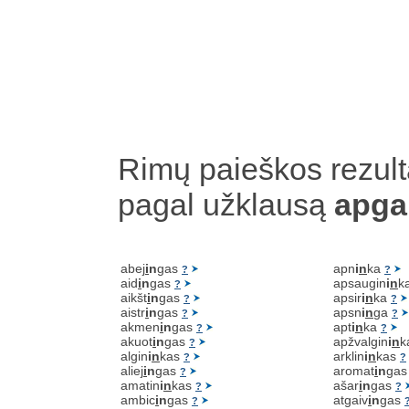
Rimų paieškos rezult
pagal užklausą
apga
abej
i
n
gas
apn
i
n
ka
?
?
aid
i
n
gas
apsaugin
i
n
k
?
aikšt
i
n
gas
apsir
i
n
ka
?
?
aistr
i
n
gas
apsn
i
n
ga
?
?
akmen
i
n
gas
apt
i
n
ka
?
?
akuot
i
n
gas
apžvalgin
i
n
k
?
algin
i
n
kas
arklin
i
n
kas
?
?
aliej
i
n
gas
aromat
i
n
ga
?
amatin
i
n
kas
ašar
i
n
gas
?
?
ambic
i
n
gas
atgaiv
i
n
gas
?