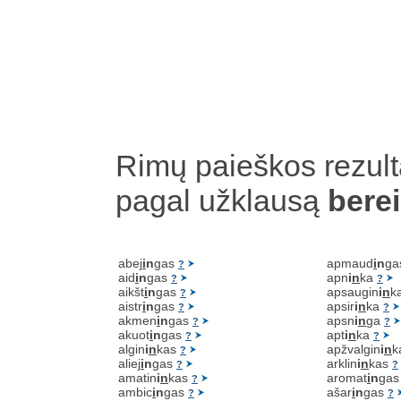
Rimų paieškos rezult
pagal užklausą
berei
abej
i
n
gas
apmaud
i
n
ga
?
aid
i
n
gas
apn
i
n
ka
?
?
aikšt
i
n
gas
apsaugin
i
n
k
?
aistr
i
n
gas
apsir
i
n
ka
?
?
akmen
i
n
gas
apsn
i
n
ga
?
?
akuot
i
n
gas
apt
i
n
ka
?
?
algin
i
n
kas
apžvalgin
i
n
k
?
aliej
i
n
gas
arklin
i
n
kas
?
?
amatin
i
n
kas
aromat
i
n
ga
?
ambic
i
n
gas
ašar
i
n
gas
?
?