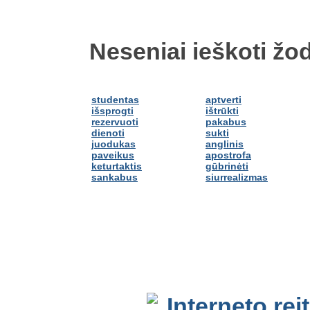
Neseniai ieškoti žod
studentas
aptverti
išsprogti
ištrūkti
rezervuoti
pakabus
dienoti
sukti
juodukas
anglinis
paveikus
apostrofa
keturtaktis
gūbrinėti
sankabus
siurrealizmas