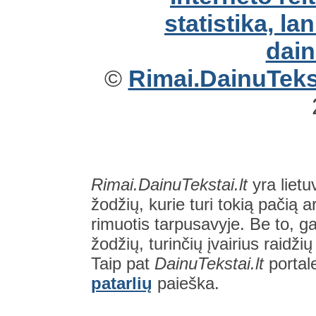
©
Rimai.DainuTekst
Rimai.DainuTekstai.lt
yra lietu
žodžių, kurie turi tokią pačią a
rimuotis tarpusavyje. Be to, gal
žodžių, turinčių įvairius raidži
Taip pat
DainuTekstai.lt
portal
patarlių
paieška.