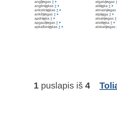
angl
i
n
gas
atgaiv
i
n
gas
?
anglin
i
n
kas
atit
i
n
ka
?
?
ankstin
i
n
kas
atmain
i
n
gas
?
ankšt
i
n
gas
atp
i
n
ga
?
?
apdr
i
n
ka
atsak
i
n
gas
?
?
apgaul
i
n
gas
atsit
i
n
ka
?
?
apkalbin
i
n
kas
atskait
i
n
gas
?
1
puslapis iš
4
Toli