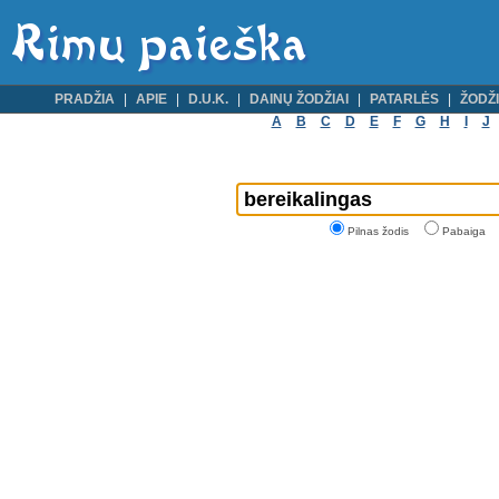
PRADŽIA
APIE
D.U.K.
DAINŲ ŽODŽIAI
PATARLĖS
ŽODŽI
A
B
C
D
E
F
G
H
I
J
Pilnas žodis
Pabaiga