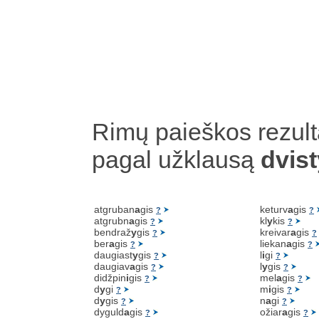
Rimų paieškos rezult
pagal užklausą
dvist
atgruban
a
gis
keturv
a
gis
?
?
atgrubn
a
gis
kl
y
kis
?
?
bendraž
y
gis
kreivar
a
gis
?
?
ber
a
gis
liekan
a
gis
?
?
daugiast
y
gis
l
i
gi
?
?
daugiav
a
gis
l
y
gis
?
?
didžpin
i
gis
mel
a
gis
?
?
d
y
gi
m
i
gis
?
?
d
y
gis
n
a
gi
?
?
dyguld
a
gis
ožiar
a
gis
?
?