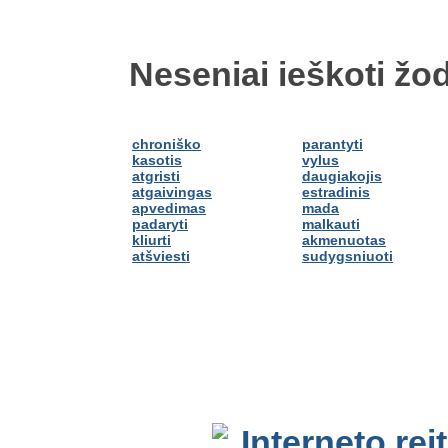
Neseniai ieškoti žod
chroniško
parantyti
kasotis
vylus
atgristi
daugiakojis
atgaivingas
estradinis
apvedimas
mada
padaryti
malkauti
kliurti
akmenuotas
atšviesti
sudygsniuoti