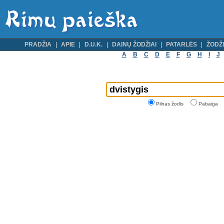
PRADŽIA
APIE
D.U.K.
DAINŲ ŽODŽIAI
PATARLĖS
ŽODŽI
A
B
C
D
E
F
G
H
I
J
Pilnas žodis
Pabaiga