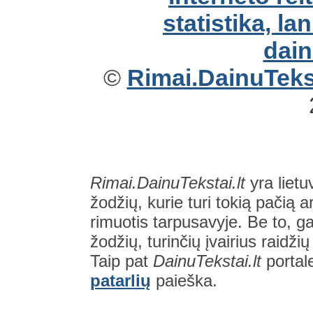
©
Rimai.DainuTekst
Rimai.DainuTekstai.lt
yra lietu
žodžių, kurie turi tokią pačią a
rimuotis tarpusavyje. Be to, gal
žodžių, turinčių įvairius raidži
Taip pat
DainuTekstai.lt
portal
patarlių
paieška.