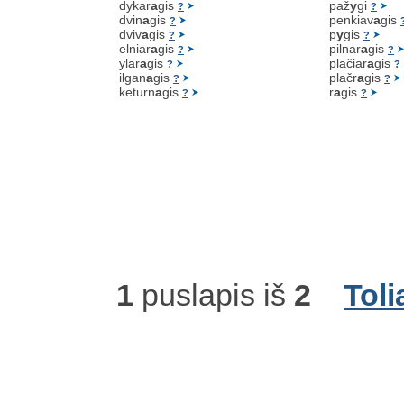
dykar
a
gis
paž
y
gi
?
?
dvin
a
gis
penkiav
a
gis
?
dviv
a
gis
p
y
gis
?
?
elniar
a
gis
pilnar
a
gis
?
?
ylar
a
gis
plačiar
a
gis
?
?
ilgan
a
gis
plačr
a
gis
?
?
keturn
a
gis
r
a
gis
?
?
1
puslapis iš
2
Toli