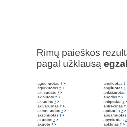
Rimų paieškos rezult
pagal užklausą
egza
aguon
uo
tas
anekd
o
tas
?
?
agurk
uo
tas
angli
uo
tas
?
?
akini
uo
tas
ankšči
uo
tas
?
akini
uo
tė
an
o
das
?
?
aki
uo
tas
antip
o
das
?
?
akivar
uo
tas
antrek
o
tas
?
?
akmen
uo
tas
apd
uo
da
?
?
akstin
uo
tas
apgam
uo
ta
?
ak
uo
tas
apyni
uo
tas
?
?
ak
uo
tė
apkl
o
tas
?
?