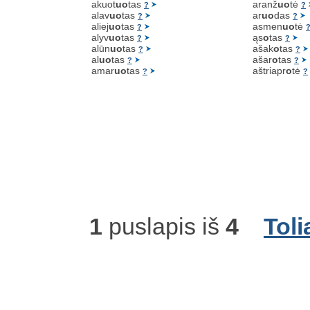
akuot
uo
tas
aranž
uo
tė
?
?
alav
uo
tas
ar
uo
das
?
?
aliej
uo
tas
asmen
uo
tė
?
alyv
uo
tas
ąs
o
tas
?
?
alūn
uo
tas
ašak
o
tas
?
?
al
uo
tas
ašar
o
tas
?
?
amar
uo
tas
aštriapr
o
tė
?
?
1
puslapis iš
4
Toli