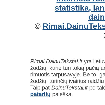
©
Rimai.DainuTekst
Rimai.DainuTekstai.lt
yra lietu
žodžių, kurie turi tokią pačią a
rimuotis tarpusavyje. Be to, gal
žodžių, turinčių įvairius raidži
Taip pat
DainuTekstai.lt
portal
patarlių
paieška.