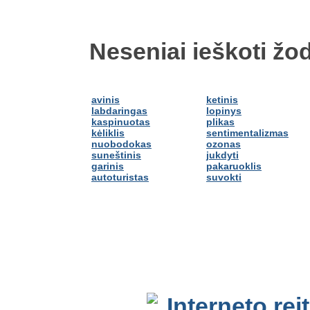
Neseniai ieškoti žod
avinis
ketinis
labdaringas
lopinys
kaspinuotas
plikas
kėliklis
sentimentalizmas
nuobodokas
ozonas
suneštinis
jukdyti
garinis
pakaruoklis
autoturistas
suvokti