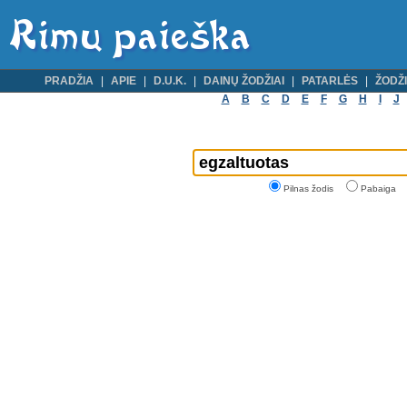
PRADŽIA
APIE
D.U.K.
DAINŲ ŽODŽIAI
PATARLĖS
ŽODŽI
A
B
C
D
E
F
G
H
I
J
Pilnas žodis
Pabaiga