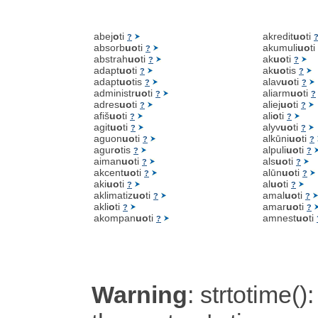
abej
o
ti
akredit
uo
ti
?
absorb
uo
ti
akumuli
uo
ti
?
abstrah
uo
ti
ak
uo
ti
?
?
adapt
uo
ti
ak
uo
tis
?
?
adapt
uo
tis
alav
uo
ti
?
?
administr
uo
ti
aliarm
uo
ti
?
?
adres
uo
ti
aliej
uo
ti
?
?
afiš
uo
ti
ali
o
ti
?
?
agit
uo
ti
alyv
uo
ti
?
?
aguon
uo
ti
alkūni
uo
ti
?
?
agur
o
tis
alpuli
uo
ti
?
?
aiman
uo
ti
als
uo
ti
?
?
akcent
uo
ti
alūn
uo
ti
?
?
aki
uo
ti
al
uo
ti
?
?
aklimatiz
uo
ti
amal
uo
ti
?
?
akli
o
ti
amar
uo
ti
?
?
akompan
uo
ti
amnest
uo
ti
?
Warning
: strtotime():