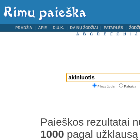
PRADŽIA
APIE
D.U.K.
DAINŲ ŽODŽIAI
PATARLĖS
ŽODŽI
A
B
C
D
E
F
G
H
I
J
Pilnas žodis
Pabaiga
Paieškos rezultatai 
1000
pagal užklaus