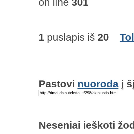
on line
301
1
puslapis iš
20
To
Pastovi
nuoroda
į š
Neseniai ieškoti žod