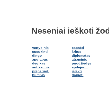
Neseniai ieškoti žod
vertybinis
capsėti
susukinti
kritus
dingo
diplomatas
apgrabus
atraminis
degikas
puodžiedys
antikarinis
apdejuoti
preparuoti
išlakti
buitinis
daigoti