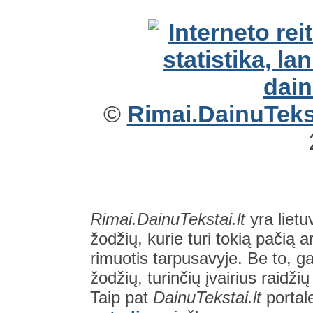
©
Rimai.DainuTekst
Rimai.DainuTekstai.lt
yra lietu
žodžių, kurie turi tokią pačią a
rimuotis tarpusavyje. Be to, gal
žodžių, turinčių įvairius raidži
Taip pat
DainuTekstai.lt
portal