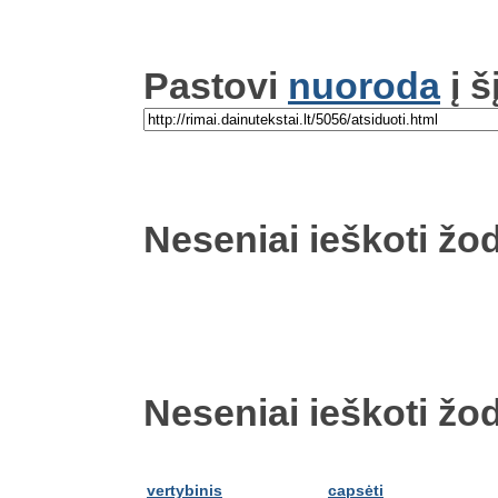
Pastovi
nuoroda
į š
Neseniai ieškoti žod
Neseniai ieškoti žod
vertybinis
capsėti