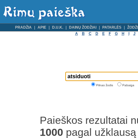
PRADŽIA
APIE
D.U.K.
DAINŲ ŽODŽIAI
PATARLĖS
ŽODŽI
A
B
C
D
E
F
G
H
I
J
Pilnas žodis
Pabaiga
Paieškos rezultatai 
1000
pagal užklaus