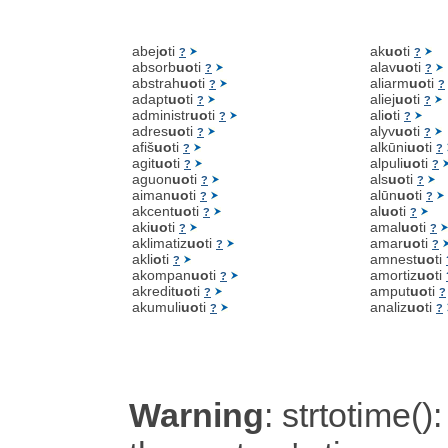
abej
o
ti
ak
uo
ti
?
?
absorb
uo
ti
alav
uo
ti
?
?
abstrah
uo
ti
aliarm
uo
ti
?
?
adapt
uo
ti
aliej
uo
ti
?
?
administr
uo
ti
ali
o
ti
?
?
adres
uo
ti
alyv
uo
ti
?
?
afiš
uo
ti
alkūni
uo
ti
?
?
agit
uo
ti
alpuli
uo
ti
?
?
aguon
uo
ti
als
uo
ti
?
?
aiman
uo
ti
alūn
uo
ti
?
?
akcent
uo
ti
al
uo
ti
?
?
aki
uo
ti
amal
uo
ti
?
?
aklimatiz
uo
ti
amar
uo
ti
?
?
akli
o
ti
amnest
uo
ti
?
akompan
uo
ti
amortiz
uo
ti
?
akredit
uo
ti
amput
uo
ti
?
?
akumuli
uo
ti
analiz
uo
ti
?
?
Warning
: strtotime():