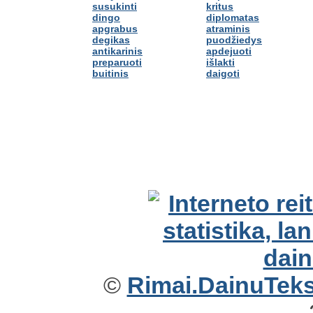
susukinti
kritus
dingo
diplomatas
apgrabus
atraminis
degikas
puodžiedys
antikarinis
apdejuoti
preparuoti
išlakti
buitinis
daigoti
©
Rimai.DainuTekst