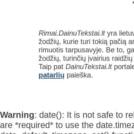
Rimai.DainuTekstai.lt
yra lietu
žodžių, kurie turi tokią pačią a
rimuotis tarpusavyje. Be to, gal
žodžių, turinčių įvairius raidži
Taip pat
DainuTekstai.lt
portal
patarlių
paieška.
Warning
: date(): It is not safe to
are *required* to use the date.time