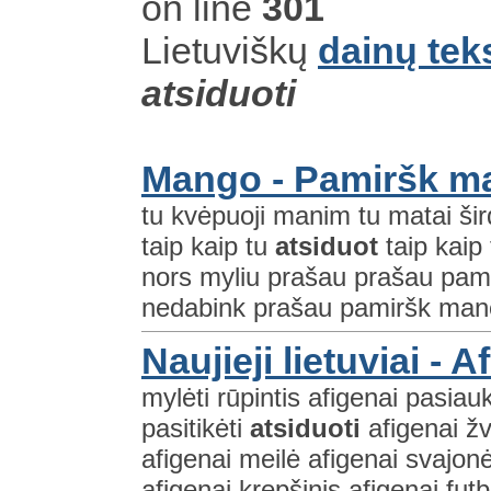
on line
301
Lietuviškų
dainų tek
atsiduoti
Mango - Pamiršk m
tu kvėpuoji manim tu matai šir
taip kaip tu
atsiduot
taip kaip 
nors myliu prašau prašau pamir
nedabink prašau pamiršk mane 
Naujieji lietuviai - A
mylėti rūpintis afigenai pasiauk
pasitikėti
atsiduoti
afigenai žv
afigenai meilė afigenai svajo
afigenai krepšinis afigenai futb