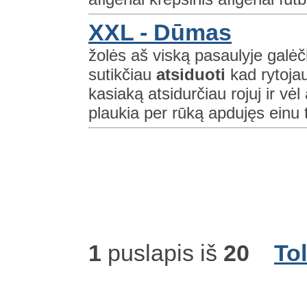
XXL - Dūmas
žolės aš viską pasaulyje galėč
sutikčiau
atsiduoti
kad rytojau
kasiaką atsidurčiau rojuj ir vė
plaukia per rūką apdujęs einu t
1
puslapis iš
20
To