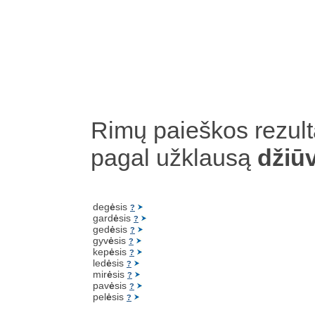
Rimų paieškos rezult
pagal užklausą
džiū
deg
ė
sis
?
gard
ė
sis
?
ged
ė
sis
?
gyv
ė
sis
?
kep
ė
sis
?
led
ė
sis
?
mir
ė
sis
?
pav
ė
sis
?
pel
ė
sis
?