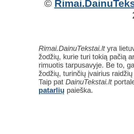
©
Rimai.DainuTekst
Rimai.DainuTekstai.lt
yra lietu
žodžių, kurie turi tokią pačią a
rimuotis tarpusavyje. Be to, gal
žodžių, turinčių įvairius raidži
Taip pat
DainuTekstai.lt
portal
patarlių
paieška.