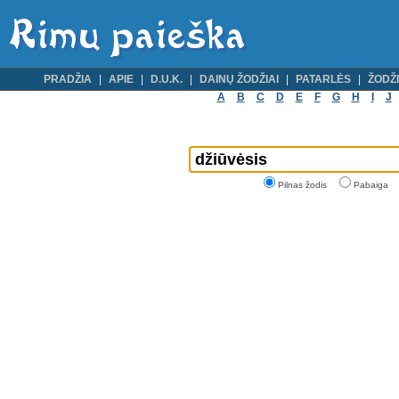
PRADŽIA
APIE
D.U.K.
DAINŲ ŽODŽIAI
PATARLĖS
ŽODŽI
A
B
C
D
E
F
G
H
I
J
Pilnas žodis
Pabaiga