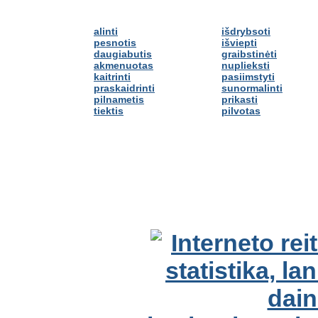
alinti
išdrybsoti
pesnotis
išviepti
daugiabutis
graibstinėti
akmenuotas
nuplieksti
kaitrinti
pasiimstyti
praskaidrinti
sunormalinti
pilnametis
prikasti
tiektis
pilvotas