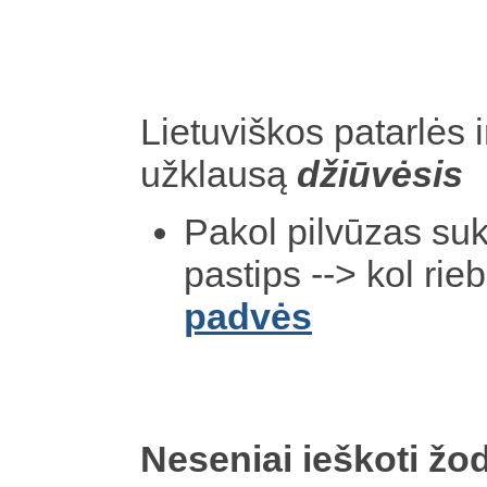
Lietuviškos patarlės i
užklausą
džiūvėsis
Pakol pilvūzas suk
pastips --> kol rie
padvės
Neseniai ieškoti žod