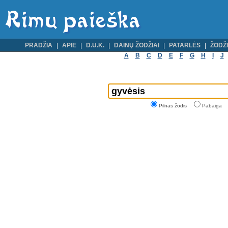
PRADŽIA
APIE
D.U.K.
DAINŲ ŽODŽIAI
PATARLĖS
ŽODŽI
A
B
C
D
E
F
G
H
I
J
Pilnas žodis
Pabaiga