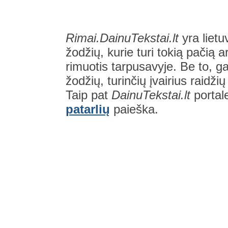
Rimai.DainuTekstai.lt
yra lietu
žodžių, kurie turi tokią pačią a
rimuotis tarpusavyje. Be to, gal
žodžių, turinčių įvairius raidži
Taip pat
DainuTekstai.lt
portal
patarlių
paieška.