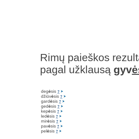
Rimų paieškos rezult
pagal užklausą
gyv
ė
deg
ė
sis
?
džiūv
ė
sis
?
gard
ė
sis
?
ged
ė
sis
?
kep
ė
sis
?
led
ė
sis
?
mir
ė
sis
?
pav
ė
sis
?
pel
ė
sis
?