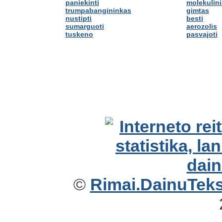
paniekinti
molekulini
trumpabangininkas
gimtas
nustipti
besti
sumarguoti
aerozolis
tuskeno
pasvajoti
©
Rimai.DainuTekst