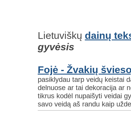
Lietuviškų
dainų tek
gyvėsis
Fojė - Žvakių švieso
pasiklydau tarp veidų keistai 
delnuose ar tai dekoracija ar n
tikrus kodėl nupaišyti veidai g
savo veidą aš randu kaip uždeg