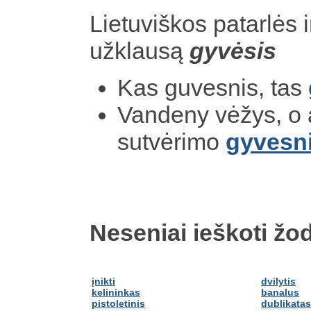
Lietuviškos patarlės i
užklausą
gyvėsis
Kas guvesnis, tas
Vandeny vėžys, o 
sutvėrimo
gyvesn
Neseniai ieškoti žod
įnikti
dvilytis
kelininkas
banalus
pistoletinis
dublikatas