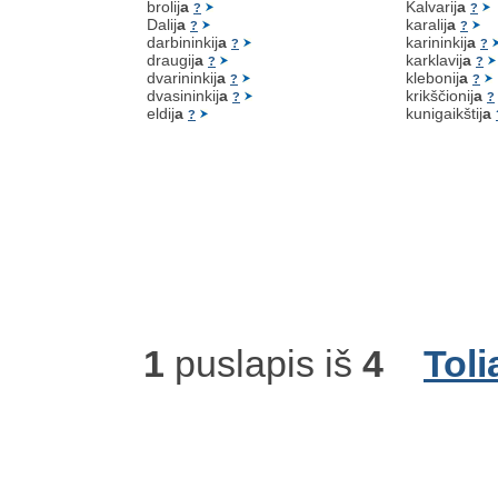
brolij
a
Kalvarij
a
?
?
Dalij
a
karalij
a
?
?
darbininkij
a
karininkij
a
?
?
draugij
a
karklavij
a
?
?
dvarininkij
a
klebonij
a
?
?
dvasininkij
a
krikščionij
a
?
?
eldij
a
kunigaikštij
a
?
1
puslapis iš
4
Toli