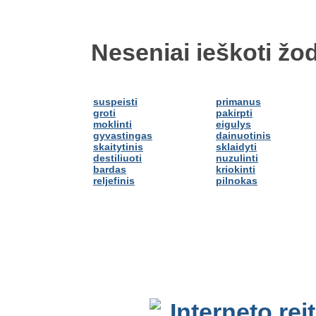
Neseniai ieškoti žod
suspeisti
primanus
groti
pakirpti
moklinti
eigulys
gyvastingas
dainuotinis
skaitytinis
sklaidyti
destiliuoti
nuzulinti
bardas
kriokinti
reljefinis
pilnokas