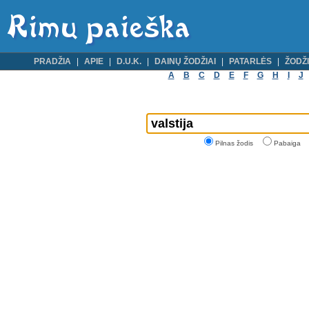
PRADŽIA
APIE
D.U.K.
DAINŲ ŽODŽIAI
PATARLĖS
ŽODŽI
A
B
C
D
E
F
G
H
I
J
Pilnas žodis
Pabaiga