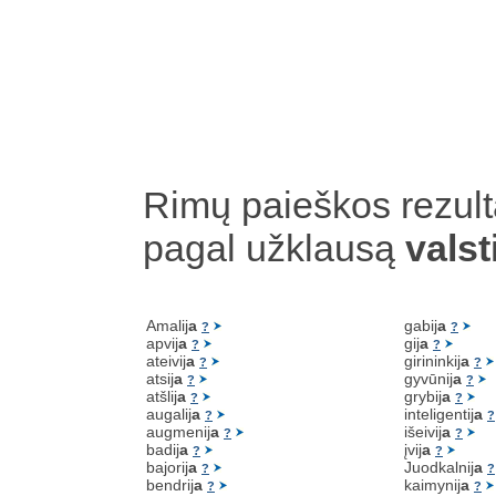
Rimų paieškos rezult
pagal užklausą
valsti
Amalij
a
gabij
a
?
?
apvij
a
gij
a
?
?
ateivij
a
girininkij
a
?
?
atsij
a
gyvūnij
a
?
?
atšlij
a
grybij
a
?
?
augalij
a
inteligentij
a
?
?
augmenij
a
išeivij
a
?
?
badij
a
įvij
a
?
?
bajorij
a
Juodkalnij
a
?
?
bendrij
a
kaimynij
a
?
?