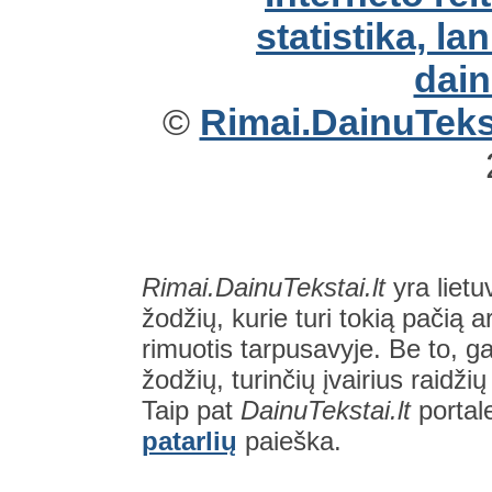
©
Rimai.DainuTekst
Rimai.DainuTekstai.lt
yra lietu
žodžių, kurie turi tokią pačią a
rimuotis tarpusavyje. Be to, gal
žodžių, turinčių įvairius raidži
Taip pat
DainuTekstai.lt
portal
patarlių
paieška.