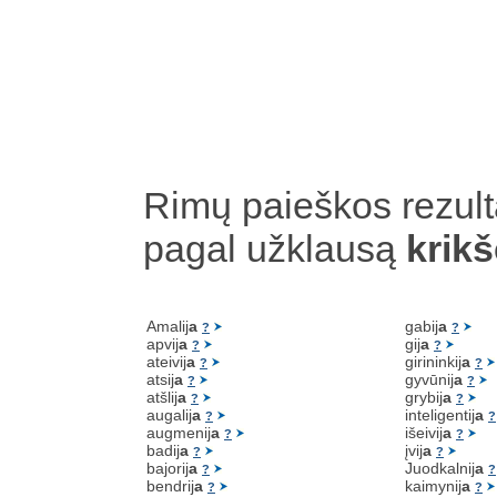
Rimų paieškos rezult
pagal užklausą
krikš
Amalij
a
gabij
a
?
?
apvij
a
gij
a
?
?
ateivij
a
girininkij
a
?
?
atsij
a
gyvūnij
a
?
?
atšlij
a
grybij
a
?
?
augalij
a
inteligentij
a
?
?
augmenij
a
išeivij
a
?
?
badij
a
įvij
a
?
?
bajorij
a
Juodkalnij
a
?
?
bendrij
a
kaimynij
a
?
?