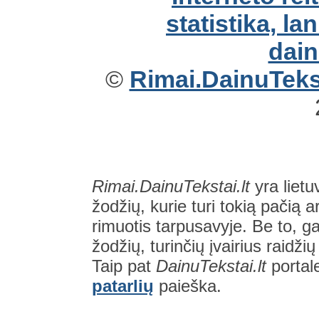
©
Rimai.DainuTekst
Rimai.DainuTekstai.lt
yra lietu
žodžių, kurie turi tokią pačią a
rimuotis tarpusavyje. Be to, gal
žodžių, turinčių įvairius raidži
Taip pat
DainuTekstai.lt
portal
patarlių
paieška.