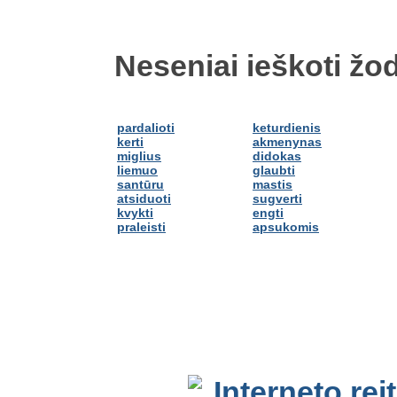
Neseniai ieškoti žod
pardalioti
keturdienis
kerti
akmenynas
miglius
didokas
liemuo
glaubti
santūru
mastis
atsiduoti
sugverti
kvykti
engti
praleisti
apsukomis