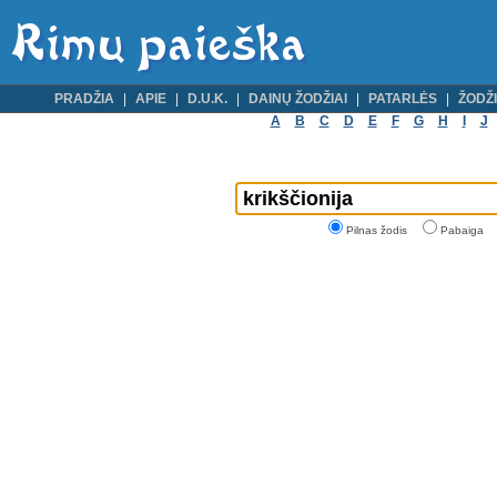
PRADŽIA
APIE
D.U.K.
DAINŲ ŽODŽIAI
PATARLĖS
ŽODŽI
A
B
C
D
E
F
G
H
I
J
Pilnas žodis
Pabaiga