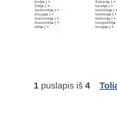
brolij
a
Kalvarij
a
?
?
Dalij
a
karalij
a
?
?
darbininkij
a
karininkij
a
?
?
draugij
a
karklavij
a
?
?
dvarininkij
a
klebonij
a
?
?
dvasininkij
a
kunigaikštij
a
?
eldij
a
kunigij
a
?
?
1
puslapis iš
4
Toli