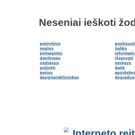
Neseniai ieškoti žod
pietrytinis
poetizuot
miglos
šaliko
pirmagimis
reformato
dantingas
išsprogti
nedrąsus
neregys
gulinėti
dailė
penus
apsidebes
daugiastaklininkas
degraduo