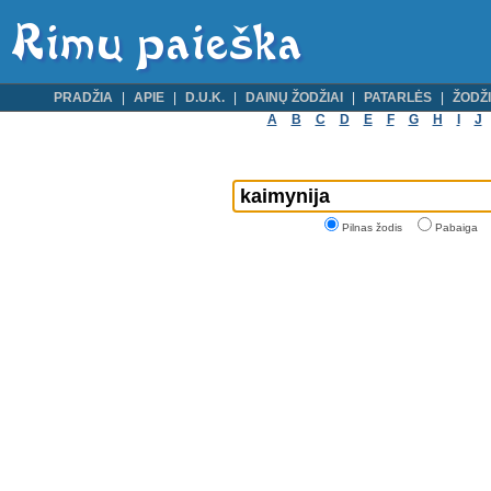
PRADŽIA
APIE
D.U.K.
DAINŲ ŽODŽIAI
PATARLĖS
ŽODŽI
A
B
C
D
E
F
G
H
I
J
Pilnas žodis
Pabaiga