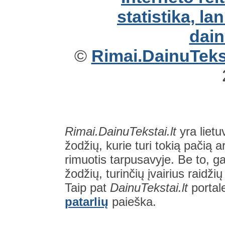
©
Rimai.DainuTekst
Rimai.DainuTekstai.lt
yra lietu
žodžių, kurie turi tokią pačią a
rimuotis tarpusavyje. Be to, gal
žodžių, turinčių įvairius raidži
Taip pat
DainuTekstai.lt
portal
patarlių
paieška.