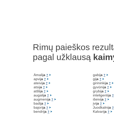
Rimų paieškos rezult
pagal užklausą
kaim
Amalij
a
gabij
a
?
?
apvij
a
gij
a
?
?
ateivij
a
girininkij
a
?
?
atsij
a
gyvūnij
a
?
?
atšlij
a
grybij
a
?
?
augalij
a
inteligentij
a
?
?
augmenij
a
išeivij
a
?
?
badij
a
įvij
a
?
?
bajorij
a
Juodkalnij
a
?
?
bendrij
a
Kalvarij
a
?
?