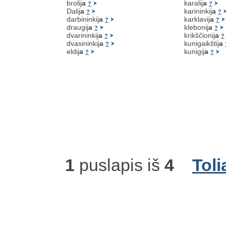
brolij
a
karalij
a
?
?
Dalij
a
karininkij
a
?
?
darbininkij
a
karklavij
a
?
?
draugij
a
klebonij
a
?
?
dvarininkij
a
krikščionij
a
?
?
dvasininkij
a
kunigaikštij
a
?
eldij
a
kunigij
a
?
?
1
puslapis iš
4
Toli