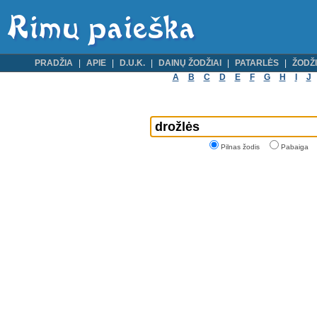
PRADŽIA
APIE
D.U.K.
DAINŲ ŽODŽIAI
PATARLĖS
ŽODŽI
A
B
C
D
E
F
G
H
I
J
Pilnas žodis
Pabaiga