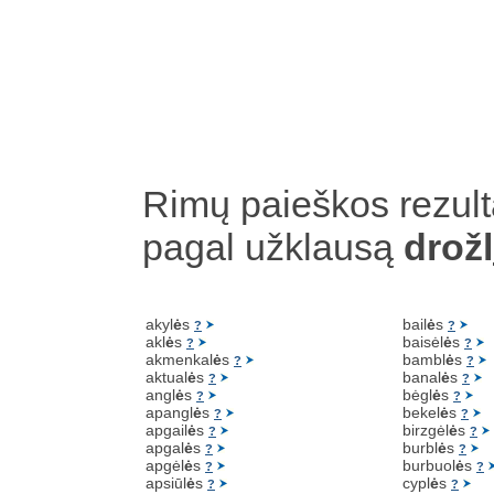
Rimų paieškos rezult
pagal užklausą
drožl
akyl
ė
s
bail
ė
s
?
?
akl
ė
s
baisėl
ė
s
?
?
akmenkal
ė
s
bambl
ė
s
?
?
aktual
ė
s
banal
ė
s
?
?
angl
ė
s
bėgl
ė
s
?
?
apangl
ė
s
bekel
ė
s
?
?
apgail
ė
s
birzgėl
ė
s
?
?
apgal
ė
s
burbl
ė
s
?
?
apgėl
ė
s
burbuol
ė
s
?
?
apsiūl
ė
s
cypl
ė
s
?
?