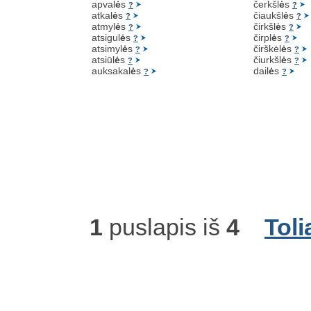
apval
ė
s
čerkšl
ė
s
?
?
atkal
ė
s
čiaukšl
ė
s
?
?
atmyl
ė
s
čirkšl
ė
s
?
?
atsigul
ė
s
čirpl
ė
s
?
?
atsimyl
ė
s
čirškėl
ė
s
?
?
atsiūl
ė
s
čiurkšl
ė
s
?
?
auksakal
ė
s
dail
ė
s
?
?
1
puslapis iš
4
Toli