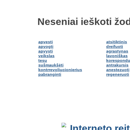
Neseniai ieškoti žod
apvesti
atsitiktinis
apvogti
dreifuoti
apvysti
agrastynas
veikslas
lavoniškas
tesu
korespondu
sušmaukšėti
antrakursis
kontrrevoliucionierius
anestezuoti
pabranginti
regeneruoti