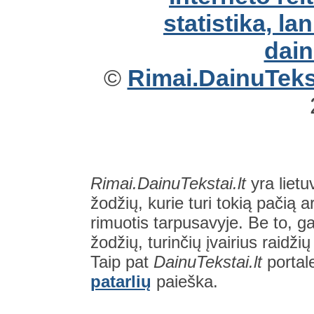
©
Rimai.DainuTekst
Rimai.DainuTekstai.lt
yra lietu
žodžių, kurie turi tokią pačią a
rimuotis tarpusavyje. Be to, gal
žodžių, turinčių įvairius raidži
Taip pat
DainuTekstai.lt
portal
patarlių
paieška.