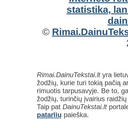
©
Rimai.DainuTekst
Rimai.DainuTekstai.lt
yra lietu
žodžių, kurie turi tokią pačią a
rimuotis tarpusavyje. Be to, gal
žodžių, turinčių įvairius raidži
Taip pat
DainuTekstai.lt
portal
patarlių
paieška.