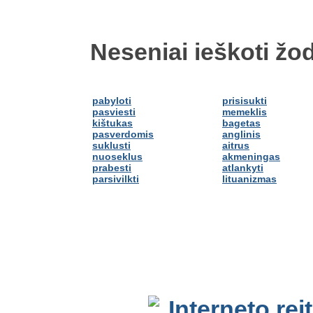
Neseniai ieškoti žod
pabyloti
prisisukti
pasviesti
memeklis
kištukas
bagetas
pasverdomis
anglinis
suklusti
aitrus
nuoseklus
akmeningas
prabesti
atlankyti
parsivilkti
lituanizmas