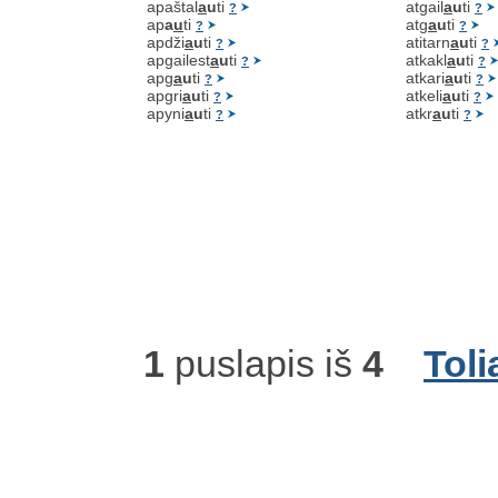
apaštal
a
u
ti
atgail
a
u
ti
?
?
ap
a
u
ti
atg
a
u
ti
?
?
apdži
a
u
ti
atitarn
a
u
ti
?
?
apgailest
a
u
ti
atkakl
a
u
ti
?
?
apg
a
u
ti
atkari
a
u
ti
?
?
apgri
a
u
ti
atkeli
a
u
ti
?
?
apyni
a
u
ti
atkr
a
u
ti
?
?
1
puslapis iš
4
Toli