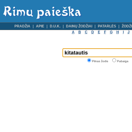
PRADŽIA
APIE
D.U.K.
DAINŲ ŽODŽIAI
PATARLĖS
ŽODŽI
A
B
C
D
E
F
G
H
I
J
Pilnas žodis
Pabaiga