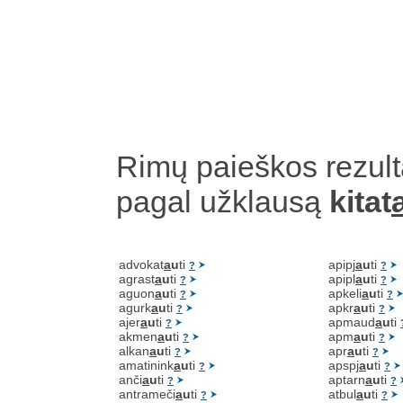
Rimų paieškos rezult
pagal užklausą
kitat
advokat
a
u
ti
apipj
a
u
ti
?
?
agrast
a
u
ti
apipl
a
u
ti
?
?
aguon
a
u
ti
apkeli
a
u
ti
?
?
agurk
a
u
ti
apkr
a
u
ti
?
?
ajer
a
u
ti
apmaud
a
u
ti
?
akmen
a
u
ti
apm
a
u
ti
?
?
alkan
a
u
ti
apr
a
u
ti
?
?
amatinink
a
u
ti
apspj
a
u
ti
?
?
anči
a
u
ti
aptarn
a
u
ti
?
?
antrameči
a
u
ti
atbul
a
u
ti
?
?