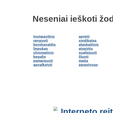
Neseniai ieškoti žod
trumpavilnis
aprieti
ranguoti
sindikatas
bendravaldis
ataskaitinis
liepukas
atspirtis
chromatinis
sualiejuoti
begalis
šluoti
pamarguoti
maita
apvalkstyti
agrastynas