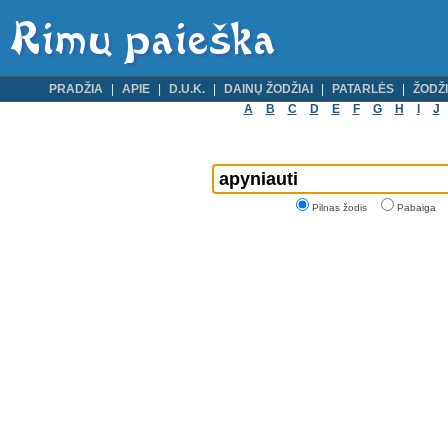
PRADŽIA
APIE
D.U.K.
DAINŲ ŽODŽIAI
PATARLĖS
ŽODŽI
A
B
C
D
E
F
G
H
I
J
Pilnas žodis
Pabaiga