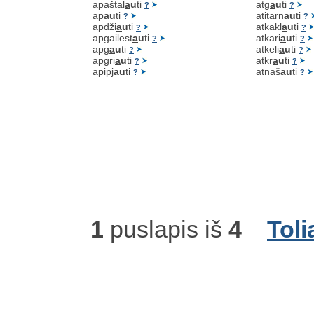
apaštal
a
u
ti
atg
a
u
ti
?
?
ap
a
u
ti
atitarn
a
u
ti
?
?
apdži
a
u
ti
atkakl
a
u
ti
?
?
apgailest
a
u
ti
atkari
a
u
ti
?
?
apg
a
u
ti
atkeli
a
u
ti
?
?
apgri
a
u
ti
atkr
a
u
ti
?
?
apipj
a
u
ti
atnaš
a
u
ti
?
?
1
puslapis iš
4
Toli