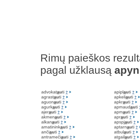
Rimų paieškos rezult
pagal užklausą
apyn
advokat
a
u
ti
apipl
a
u
ti
?
?
agrast
a
u
ti
apkeli
a
u
ti
?
?
aguon
a
u
ti
apkr
a
u
ti
?
?
agurk
a
u
ti
apmaud
a
u
ti
?
ajer
a
u
ti
apm
a
u
ti
?
?
akmen
a
u
ti
apr
a
u
ti
?
?
alkan
a
u
ti
apspj
a
u
ti
?
?
amatinink
a
u
ti
aptarn
a
u
ti
?
?
anči
a
u
ti
atbul
a
u
ti
?
?
antrameči
a
u
ti
atgail
a
u
ti
?
?