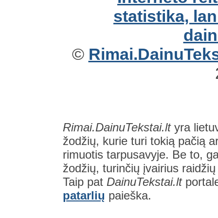
©
Rimai.DainuTekst
Rimai.DainuTekstai.lt
yra lietu
žodžių, kurie turi tokią pačią a
rimuotis tarpusavyje. Be to, gal
žodžių, turinčių įvairius raidži
Taip pat
DainuTekstai.lt
portal
patarlių
paieška.