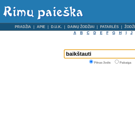
PRADŽIA
APIE
D.U.K.
DAINŲ ŽODŽIAI
PATARLĖS
ŽODŽI
A
B
C
D
E
F
G
H
I
J
Pilnas žodis
Pabaiga