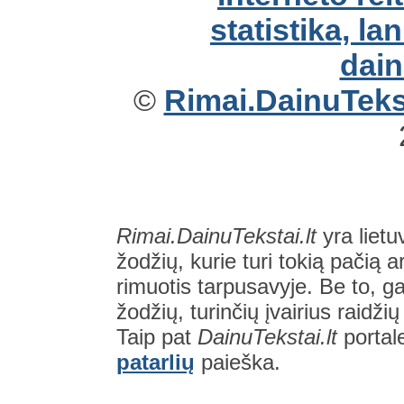
©
Rimai.DainuTekst
Rimai.DainuTekstai.lt
yra lietu
žodžių, kurie turi tokią pačią a
rimuotis tarpusavyje. Be to, gal
žodžių, turinčių įvairius raidži
Taip pat
DainuTekstai.lt
portal
patarlių
paieška.