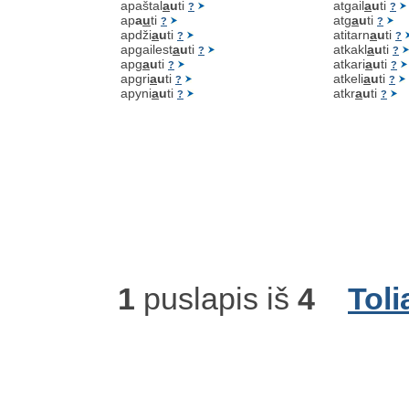
apaštal
a
u
ti
atgail
a
u
ti
?
?
ap
a
u
ti
atg
a
u
ti
?
?
apdži
a
u
ti
atitarn
a
u
ti
?
?
apgailest
a
u
ti
atkakl
a
u
ti
?
?
apg
a
u
ti
atkari
a
u
ti
?
?
apgri
a
u
ti
atkeli
a
u
ti
?
?
apyni
a
u
ti
atkr
a
u
ti
?
?
1
puslapis iš
4
Toli