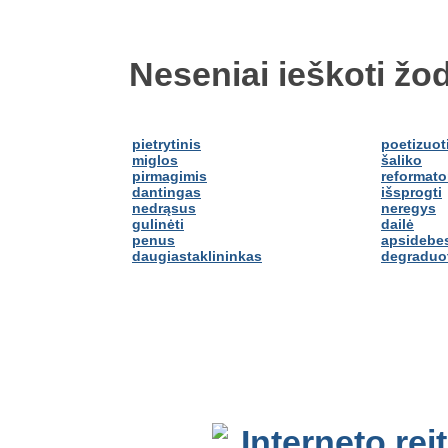
Neseniai ieškoti žod
pietrytinis
poetizuot
miglos
šaliko
pirmagimis
reformato
dantingas
išsprogti
nedrąsus
neregys
gulinėti
dailė
penus
apsidebes
daugiastaklininkas
degraduo