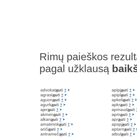
Rimų paieškos rezult
pagal užklausą
baikš
advokat
a
u
ti
apipj
a
u
ti
?
?
agrast
a
u
ti
apipl
a
u
ti
?
?
aguon
a
u
ti
apkeli
a
u
ti
?
?
agurk
a
u
ti
apkr
a
u
ti
?
?
ajer
a
u
ti
apmaud
a
u
ti
?
akmen
a
u
ti
apm
a
u
ti
?
?
alkan
a
u
ti
apr
a
u
ti
?
?
amatinink
a
u
ti
apspj
a
u
ti
?
?
anči
a
u
ti
aptarn
a
u
ti
?
?
antrameči
a
u
ti
atbul
a
u
ti
?
?