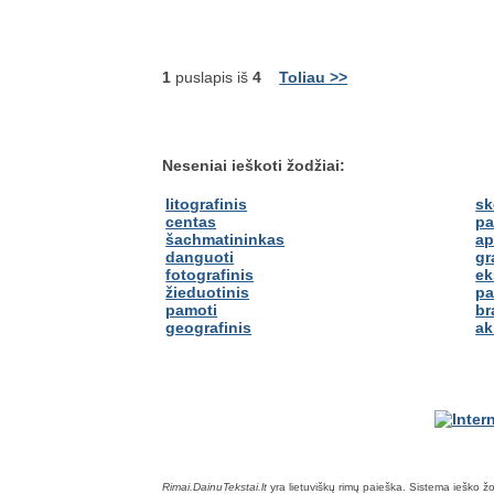
1
puslapis iš
4
Toliau >>
Neseniai ieškoti žodžiai:
litografinis
sk
centas
pa
šachmatininkas
ap
danguoti
gr
fotografinis
ek
žieduotinis
pa
pamoti
br
geografinis
ak
Rimai.DainuTekstai.lt
yra lietuviškų rimų paieška. Sistema ieško žodž