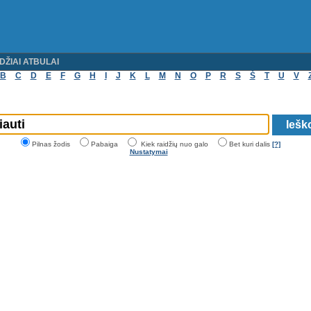
DŽIAI ATBULAI
B
C
D
E
F
G
H
I
J
K
L
M
N
O
P
R
S
Š
T
U
V
Pilnas žodis
Pabaiga
Kiek raidžių nuo galo
Bet kuri dalis
[?]
Nustatymai