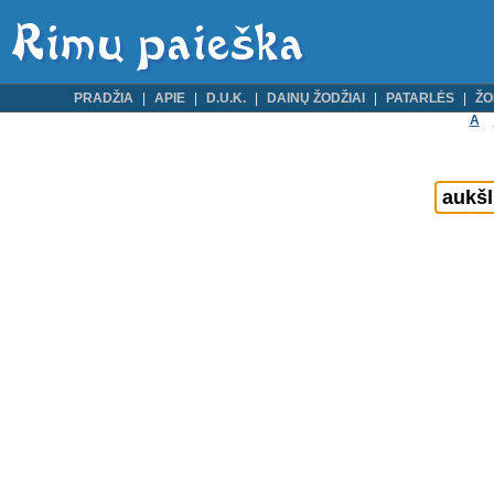
PRADŽIA
APIE
D.U.K.
DAINŲ ŽODŽIAI
PATARLĖS
ŽO
A