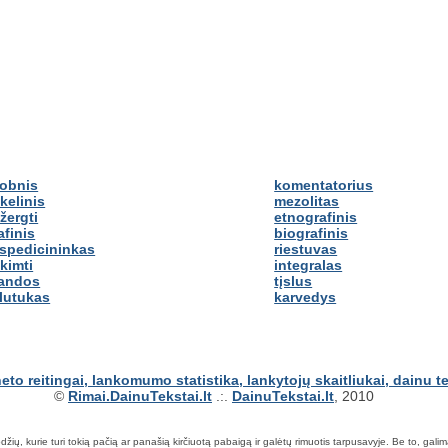
obnis
komentatorius
kelinis
mezolitas
žergti
etnografinis
afinis
biografinis
spedicininkas
riestuvas
kimti
integralas
andos
tįslus
lutukas
karvedys
©
Rimai.DainuTekstai.lt
.:.
DainuTekstai.lt
, 2010
ių, kurie turi tokią pačią ar panašią kirčiuotą pabaigą ir galėtų rimuotis tarpusavyje. Be to, galima ie