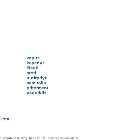
vapus
kepenys
išauti
stoti
nutirpdyti
samuolis
pritermenti
pagurklis
škoti ne tik rimų, bet ir žodžių, turinčių įvairius raidžių