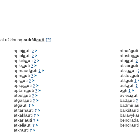
al užklausą
aukšli
auti
[?]
apipj
a
u
ti
atnaš
a
u
t
?
apipl
a
u
ti
atostog
a
?
apkeli
a
u
ti
atpj
a
u
ti
?
?
apkr
a
u
ti
atsibr
a
u
t
?
apmaud
a
u
ti
atsig
a
u
ti
?
apm
a
u
ti
atstov
a
u
t
?
apr
a
u
ti
atš
a
u
ti
?
?
apspj
a
u
ti
auk
a
u
ti
?
?
aptarn
a
u
ti
a
u
ti
?
?
atbul
a
u
ti
avieči
a
u
t
?
atgail
a
u
ti
bad
a
u
ti
?
?
atg
a
u
ti
badmiri
a
?
atitarn
a
u
ti
baikšt
a
u
t
?
atkakl
a
u
ti
baravyk
a
?
atkari
a
u
ti
bendrada
?
atkeli
a
u
ti
bendr
a
u
t
?
atkr
a
u
ti
?