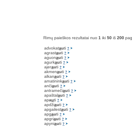
Rimų paieškos rezultatai nuo
1
iki
50
iš
200
pag
advokat
a
u
ti
?
agrast
a
u
ti
?
aguon
a
u
ti
?
agurk
a
u
ti
?
ajer
a
u
ti
?
akmen
a
u
ti
?
alkan
a
u
ti
?
amatinink
a
u
ti
?
anči
a
u
ti
?
antrameči
a
u
ti
?
apaštal
a
u
ti
?
ap
a
u
ti
?
apdži
a
u
ti
?
apgailest
a
u
ti
?
apg
a
u
ti
?
apgri
a
u
ti
?
apyni
a
u
ti
?