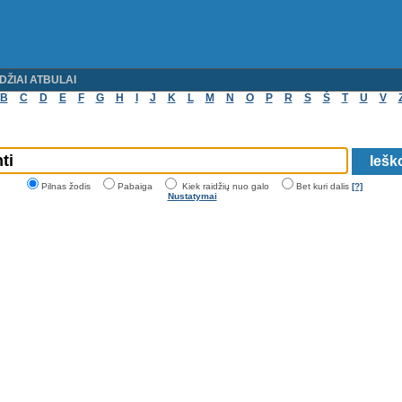
DŽIAI ATBULAI
B
C
D
E
F
G
H
I
J
K
L
M
N
O
P
R
S
Š
T
U
V
Pilnas žodis
Pabaiga
Kiek raidžių nuo galo
Bet kuri dalis
[?]
Nustatymai