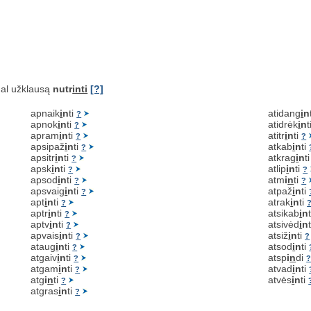
al užklausą
nutr
inti
[?]
apnaik
i
n
ti
atidang
i
n
?
apnok
i
n
ti
atidrėk
i
n
t
?
apram
i
n
ti
atitr
i
n
ti
?
?
apsipaž
i
n
ti
atkab
i
n
ti
?
apsitr
i
n
ti
atkrag
i
n
t
?
apsk
i
n
ti
atlip
i
n
ti
?
?
apsod
i
n
ti
atm
i
n
ti
?
?
apsvaig
i
n
ti
atpaž
i
n
ti
?
apt
i
n
ti
atrak
i
n
ti
?
aptr
i
n
ti
atsikab
i
n
?
aptv
i
n
ti
atsivėd
i
n
?
apvais
i
n
ti
atsiž
i
n
ti
?
?
ataug
i
n
ti
atsod
i
n
ti
?
atgaiv
i
n
ti
atsp
i
n
di
?
atgam
i
n
ti
atvad
i
n
ti
?
atg
i
n
ti
atvės
i
n
ti
?
atgras
i
n
ti
?