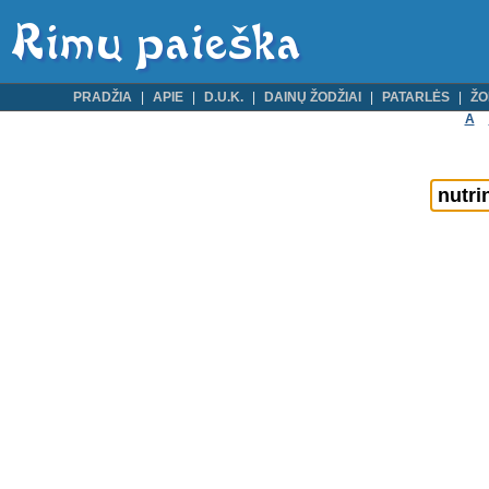
PRADŽIA
APIE
D.U.K.
DAINŲ ŽODŽIAI
PATARLĖS
ŽO
A