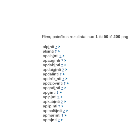
Rimų paieškos rezultatai nuo
1
iki
50
iš
200
pag
alp
i
n
ti
?
als
i
n
ti
?
apals
i
n
ti
?
apaug
i
n
ti
?
apdab
i
n
ti
?
apdaig
i
n
ti
?
apdal
i
n
ti
?
apdrėk
i
n
ti
?
apdžiov
i
n
ti
?
apgad
i
n
ti
?
apg
i
n
ti
?
apip
i
n
ti
?
apkab
i
n
ti
?
aplip
i
n
ti
?
apmalš
i
n
ti
?
apmar
i
n
ti
?
apm
i
n
ti
?