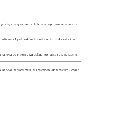
lėjo lietų nes vyrai buvo iš tų kuriais papuošiamos sakmės iš
neišmesi aš pati renkuos kur eiti ir renkuosi drąsiai aš ne
tai tikra be praeities lyg bučiuot per stiklą be jokio jausmo
kai bandau suprasti meilė ar prasminga kur surast jėgų viskuo