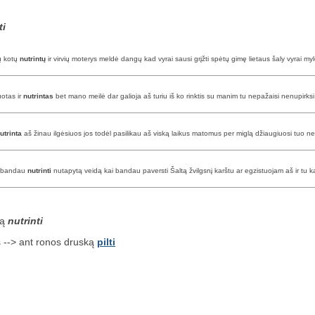
ti
ių kotų
nutrintų
ir virvių moterys meldė dangų kad vyrai sausi grįžti spėtų gimę lietaus šaly vyrai my
uotas ir
nutrintas
bet mano meilė dar galioja aš turiu iš ko rinktis su manim tu nepažaisi nenupirksi 
utrinta
aš žinau ilgėsiuos jos todėl pasilikau aš viską laikus matomus per miglą džiaugiuosi tuo nes 
ai bandau
nutrinti
nutapytą veidą kai bandau paversti Šaltą žvilgsnį karštu ar egzistuojam aš ir tu 
są
nutrinti
 --> ant ronos druską
pilti