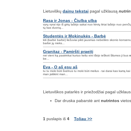
Lietuviškų
dainų tekstai
pagal užklausą
nutrin
Rasa ir Jonas - Čiulba ulba
vyrų vyrai ėjo iš girių lašėjo sakai nuo kirvių lėtai lašėjo nuo penč
tų kas duoną...
Studentės ir Mokinukės - Barbė
kiti (barbė barbė) liežuviai pikti jausmas nebetikro skonio konserv
barbė jų nieks...
Granitaz - Pamiršti praeitį
nei vieni ką pasirinkai kuriuo keliu eini išėjo ieškoti šilumos ji bus
n
be...
Eva - O aš esu aš
tu tu moki būti švelnus tu moki būti meilus - tai darai kas kartą k
man įsitikint man...
Lietuviškos patarlės ir priežodžiai pagal užklau
Dar druska pabarstė ant
nutrintos
vietos
1
puslapis iš
4
Toliau >>