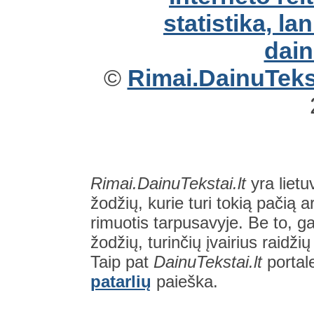
©
Rimai.DainuTekst
Rimai.DainuTekstai.lt
yra lietu
žodžių, kurie turi tokią pačią a
rimuotis tarpusavyje. Be to, gal
žodžių, turinčių įvairius raidži
Taip pat
DainuTekstai.lt
portal
patarlių
paieška.