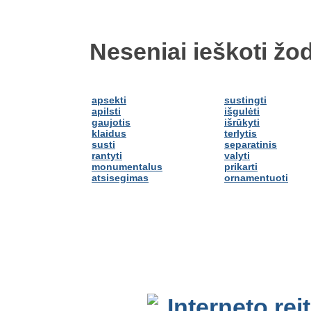
Neseniai ieškoti žod
apsekti
sustingti
apilsti
išgulėti
gaujotis
išrūkyti
klaidus
terlytis
susti
separatinis
rantyti
valyti
monumentalus
prikarti
atsisegimas
ornamentuoti