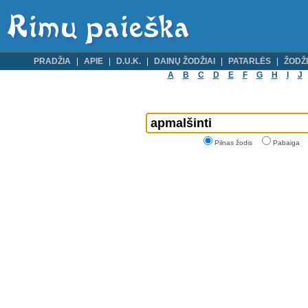
PRADŽIA
APIE
D.U.K.
DAINŲ ŽODŽIAI
PATARLĖS
ŽODŽI
A
B
C
D
E
F
G
H
I
J
Pilnas žodis
Pabaiga