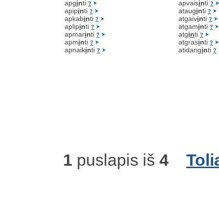
apg
i
n
ti
apvais
i
n
ti
?
?
apip
i
n
ti
ataug
i
n
ti
?
?
apkab
i
n
ti
atgaiv
i
n
ti
?
?
aplip
i
n
ti
atgam
i
n
ti
?
?
apmar
i
n
ti
atg
i
n
ti
?
?
apm
i
n
ti
atgras
i
n
ti
?
?
apnaik
i
n
ti
atidang
i
n
ti
?
?
1
puslapis iš
4
Toli