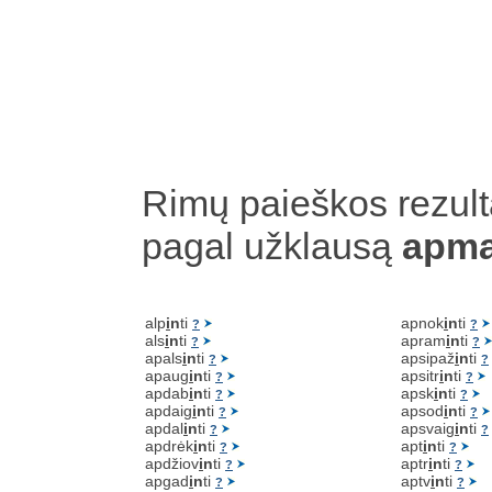
Rimų paieškos rezult
pagal užklausą
apma
alp
i
n
ti
apnok
i
n
ti
?
?
als
i
n
ti
apram
i
n
ti
?
?
apals
i
n
ti
apsipaž
i
n
ti
?
?
apaug
i
n
ti
apsitr
i
n
ti
?
?
apdab
i
n
ti
apsk
i
n
ti
?
?
apdaig
i
n
ti
apsod
i
n
ti
?
?
apdal
i
n
ti
apsvaig
i
n
ti
?
?
apdrėk
i
n
ti
apt
i
n
ti
?
?
apdžiov
i
n
ti
aptr
i
n
ti
?
?
apgad
i
n
ti
aptv
i
n
ti
?
?