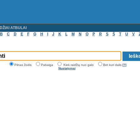
DŽIAI ATBULAI
B
C
D
E
F
G
H
I
J
K
L
M
N
O
P
R
S
Š
T
U
V
Pilnas žodis
Pabaiga
Kiek raidžių nuo galo
Bet kuri dalis
[?]
Nustatymai