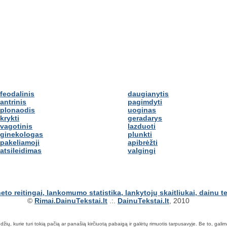
feodalinis
daugianytis
antrinis
pagimdyti
plonaodis
uoginas
krykti
geradarys
vagotinis
lazduoti
ginekologas
plunkti
pakeliamoji
apibrėžti
atsileidimas
valgingi
©
Rimai.DainuTekstai.lt
.:.
DainuTekstai.lt
, 2010
ių, kurie turi tokią pačią ar panašią kirčiuotą pabaigą ir galėtų rimuotis tarpusavyje. Be to, galima ie