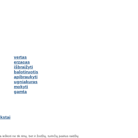
vertas
erzacas
išbraižyti
balotiruotis
apibraukyti
ugniakuras
mokyti
gamta
škoti ne tik rimų, bet ir žodžių, turinčių įvairius raidžių