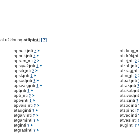
al užklausą
atlip
inti
[?]
apnaik
i
n
ti
atidang
i
n
?
apnok
i
n
ti
atidrėk
i
n
t
?
apram
i
n
ti
atitr
i
n
ti
?
?
apsipaž
i
n
ti
atkab
i
n
ti
?
apsitr
i
n
ti
atkrag
i
n
t
?
apsk
i
n
ti
atm
i
n
ti
?
?
apsod
i
n
ti
atpaž
i
n
ti
?
apsvaig
i
n
ti
atrak
i
n
ti
?
apt
i
n
ti
atsikab
i
n
?
aptr
i
n
ti
atsivėd
i
n
?
aptv
i
n
ti
atsiž
i
n
ti
?
?
apvais
i
n
ti
atsod
i
n
ti
?
ataug
i
n
ti
atsp
i
n
di
?
atgaiv
i
n
ti
atvad
i
n
ti
?
atgam
i
n
ti
atvės
i
n
ti
?
atg
i
n
ti
aug
i
n
ti
?
?
atgras
i
n
ti
?