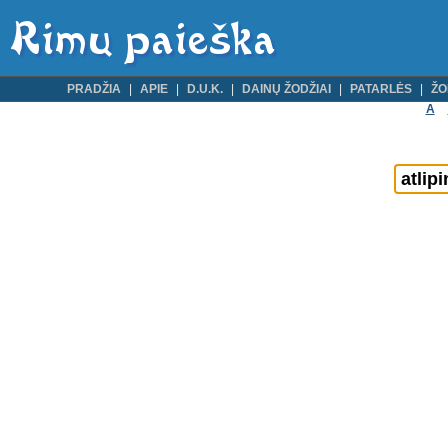
PRADŽIA
APIE
D.U.K.
DAINŲ ŽODŽIAI
PATARLĖS
ŽO
A