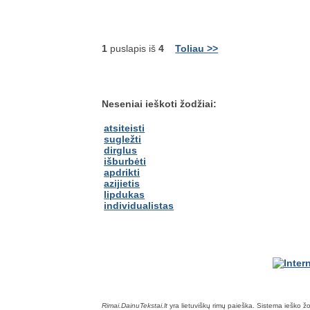
1
puslapis iš
4
Toliau >>
Neseniai ieškoti žodžiai:
atsiteisti
sugležti
dirglus
išburbėti
apdrikti
azijietis
lipdukas
individualistas
Rimai.DainuTekstai.lt
yra lietuviškų rimų paieška. Sistema ieško žodž