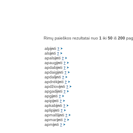
Rimų paieškos rezultatai nuo
1
iki
50
iš
200
pag
alp
i
n
ti
?
als
i
n
ti
?
apals
i
n
ti
?
apaug
i
n
ti
?
apdab
i
n
ti
?
apdaig
i
n
ti
?
apdal
i
n
ti
?
apdrėk
i
n
ti
?
apdžiov
i
n
ti
?
apgad
i
n
ti
?
apg
i
n
ti
?
apip
i
n
ti
?
apkab
i
n
ti
?
aplip
i
n
ti
?
apmalš
i
n
ti
?
apmar
i
n
ti
?
apm
i
n
ti
?