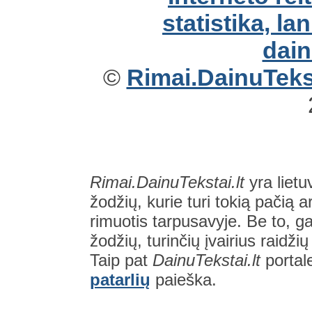
©
Rimai.DainuTekst
Rimai.DainuTekstai.lt
yra lietu
žodžių, kurie turi tokią pačią a
rimuotis tarpusavyje. Be to, gal
žodžių, turinčių įvairius raidži
Taip pat
DainuTekstai.lt
portal
patarlių
paieška.