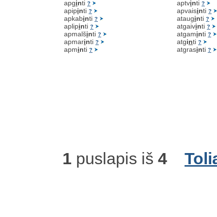
apg
i
n
ti
aptv
i
n
ti
?
?
apip
i
n
ti
apvais
i
n
ti
?
?
apkab
i
n
ti
ataug
i
n
ti
?
?
aplip
i
n
ti
atgaiv
i
n
ti
?
?
apmalš
i
n
ti
atgam
i
n
ti
?
?
apmar
i
n
ti
atg
i
n
ti
?
?
apm
i
n
ti
atgras
i
n
ti
?
?
1
puslapis iš
4
Toli