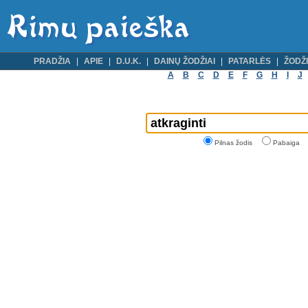
PRADŽIA
APIE
D.U.K.
DAINŲ ŽODŽIAI
PATARLĖS
ŽODŽI
A
B
C
D
E
F
G
H
I
J
Pilnas žodis
Pabaiga