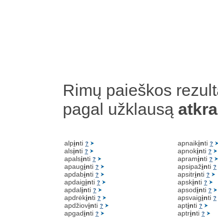
Rimų paieškos rezult
pagal užklausą
atkr
alp
i
n
ti
apnaik
i
n
ti
?
?
als
i
n
ti
apnok
i
n
ti
?
?
apals
i
n
ti
apram
i
n
ti
?
?
apaug
i
n
ti
apsipaž
i
n
ti
?
?
apdab
i
n
ti
apsitr
i
n
ti
?
?
apdaig
i
n
ti
apsk
i
n
ti
?
?
apdal
i
n
ti
apsod
i
n
ti
?
?
apdrėk
i
n
ti
apsvaig
i
n
ti
?
?
apdžiov
i
n
ti
apt
i
n
ti
?
?
apgad
i
n
ti
aptr
i
n
ti
?
?