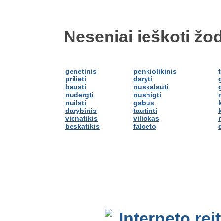
Neseniai ieškoti žod
genetinis
penkiolikinis
prilieti
daryti
bausti
nuskalauti
nudergti
nusnigti
nuilsti
gabus
darybinis
tautinti
k
vienatikis
viliokas
beskatikis
falceto