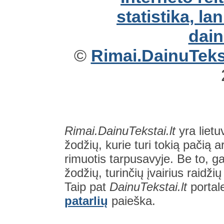
©
Rimai.DainuTekst
Rimai.DainuTekstai.lt
yra lietu
žodžių, kurie turi tokią pačią a
rimuotis tarpusavyje. Be to, gal
žodžių, turinčių įvairius raidži
Taip pat
DainuTekstai.lt
portal
patarlių
paieška.