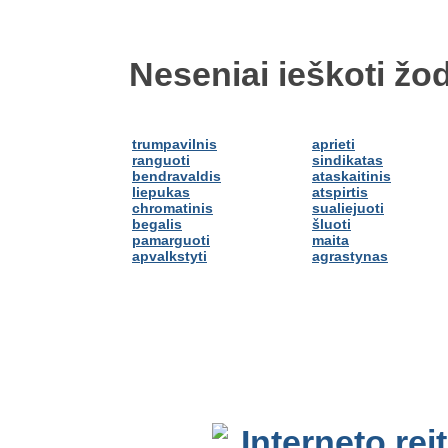
Neseniai ieškoti žod
trumpavilnis
aprieti
ranguoti
sindikatas
bendravaldis
ataskaitinis
liepukas
atspirtis
chromatinis
sualiejuoti
begalis
šluoti
pamarguoti
maita
apvalkstyti
agrastynas