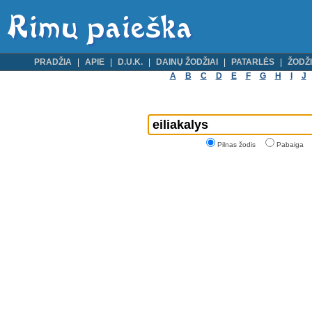
PRADŽIA
APIE
D.U.K.
DAINŲ ŽODŽIAI
PATARLĖS
ŽODŽI
A
B
C
D
E
F
G
H
I
J
Pilnas žodis
Pabaiga