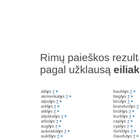
Rimų paieškos rezult
pagal užklausą
eilia
akl
y
s
baubl
y
s
?
?
akmenkal
y
s
bėgl
y
s
?
?
alpul
y
s
birul
y
s
?
?
arkl
y
s
branduol
y
s
?
?
atkl
y
s
brūkl
y
s
?
?
atpakal
y
s
burbl
y
s
?
?
atšol
y
s
capl
y
s
?
?
augl
y
s
cypl
y
s
?
?
auksakal
y
s
čerkšl
y
s
?
?
aukšl
y
s
čiaudul
y
s
?
?