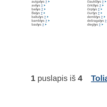
autgal
y
s
čiaukšl
y
s
?
?
avil
y
s
čirkšl
y
s
?
?
bail
y
s
čirpl
y
s
?
?
Bal
y
s
čiurl
y
s
?
?
baltul
y
s
dembl
y
s
?
?
bambl
y
s
dešragal
y
s
?
?
basl
y
s
diegl
y
s
?
?
1
puslapis iš
4
Toli