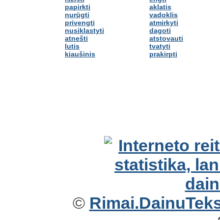
papirkti
aklatis
nurūgti
vadoklis
privengti
atmirkyti
nusiklastyti
dagoti
atnešti
atstovauti
lutis
tvatyti
kiaušinis
prakirpti
©
Rimai.DainuTekst