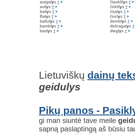
autgal
y
s
čiaukšl
y
s
?
?
avil
y
s
čirkšl
y
s
?
?
bail
y
s
čirpl
y
s
?
?
Bal
y
s
čiurl
y
s
?
?
baltul
y
s
dembl
y
s
?
?
bambl
y
s
dešragal
y
s
?
?
basl
y
s
diegl
y
s
?
?
Lietuviškų
dainų tek
geidulys
Pikų panos - Pasikl
gi man siuntė tave meile
geid
sapną paslaptingą aš būsiu ta