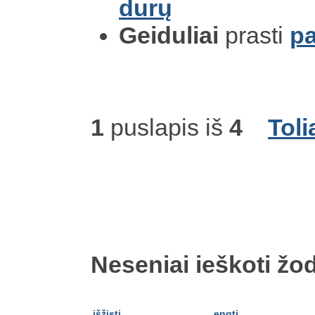
durų
Geiduliai
prasti
pa
1
puslapis iš
4
Toli
Neseniai ieškoti žod
išžįsti
engti