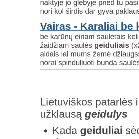
naktyje jo glėbyje pried tu pas
nori kol širdis dar gyva paklausk
Vairas - Karaliai be
be karūnų einam saulėtais kel
žaidžiam saulės
geiduliais
(x
aidais lai mums žemė džiaugsm
norai spinduliuoti bunda saul
Lietuviškos patarlės i
užklausą
geidulys
Kada
geiduliai
sėd