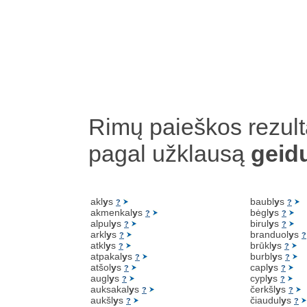
Rimų paieškos rezult
pagal užklausą
geid
akl
y
s
baubl
y
s
?
?
akmenkal
y
s
bėgl
y
s
?
?
alpul
y
s
birul
y
s
?
?
arkl
y
s
branduol
y
s
?
?
atkl
y
s
brūkl
y
s
?
?
atpakal
y
s
burbl
y
s
?
?
atšol
y
s
capl
y
s
?
?
augl
y
s
cypl
y
s
?
?
auksakal
y
s
čerkšl
y
s
?
?
aukšl
y
s
čiaudul
y
s
?
?