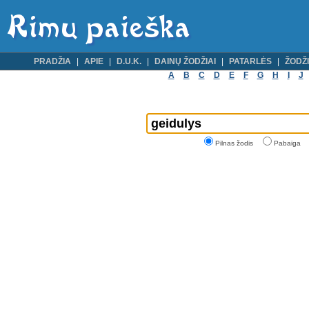
PRADŽIA
APIE
D.U.K.
DAINŲ ŽODŽIAI
PATARLĖS
ŽODŽI
A
B
C
D
E
F
G
H
I
J
Pilnas žodis
Pabaiga