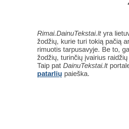
Rimai.DainuTekstai.lt
yra lietu
žodžių, kurie turi tokią pačią a
rimuotis tarpusavyje. Be to, gal
žodžių, turinčių įvairius raidži
Taip pat
DainuTekstai.lt
portal
patarlių
paieška.